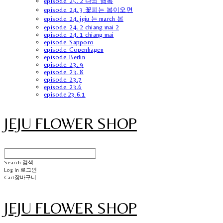
episode. 25. 2 나의 행복
episode. 24. 3 꽃피는 봄이오면
episode. 24. jeju 는 march 봄
episode. 24. 2 chiang mai 2
episode. 24. 1 chiang mai
episode. Sapporo
episode. Copenhagen
episode. Berlin
episode. 23. 9
episode. 23. 8
episode. 23.7
episode. 23.6
episode.23.6.1
JEJU FLOWER SHOP
Search
검색
Log In
로그인
Cart
장바구니
JEJU FLOWER SHOP