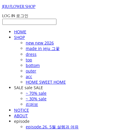
JEJU FLOWER SHOP
LOG IN
로그인
HOME
SHOP
new new 2026
made in jeju 그꽃
dress
top
bottom
outer
acc
HOME SWEET HOME
SALE sale SALE
~ 70% sale
~ 30% sale
리퍼브
NOTICE
ABOUT
episode
episode.26. 5월 설렘과 여유