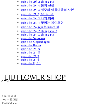
episode. 26. 2 chiang mai
episode. 25. 4 봄의 선율
episode. 25. 4 제주의 아름다움의 사본
episode. 25. 3 봄. 봄. 봄.
episode. 25. 2 나의 행복
episode. 24. 3 꽃피는 봄이오면
episode. 24. jeju 는 march 봄
episode. 24. 2 chiang mai 2
episode. 24. 1 chiang mai
episode. Sapporo
episode. Copenhagen
episode. Berlin
episode. 23. 9
episode. 23. 8
episode. 23.7
episode. 23.6
episode.23.6.1
JEJU FLOWER SHOP
Search
검색
Log In
로그인
Cart
장바구니