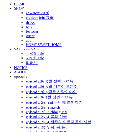
HOME
SHOP
new new 2026
made in jeju 그꽃
dress
top
bottom
outer
acc
HOME SWEET HOME
SALE sale SALE
~ 70% sale
~ 30% sale
리퍼브
NOTICE
ABOUT
episode
episode.26. 5월 설렘과 여유
episode.26. 5월 기분이 모든것
episode.26. 5월은 사랑이야의
episode.26.4월 잠깐의 여유
episode. 26. 3월 두번째 봄이야기
episode. 26. 3 march
episode. 26. 2 chiang mai
episode. 25. 4 봄의 선율
episode. 25. 4 제주의 아름다움의 사본
episode. 25. 3 봄. 봄. 봄.