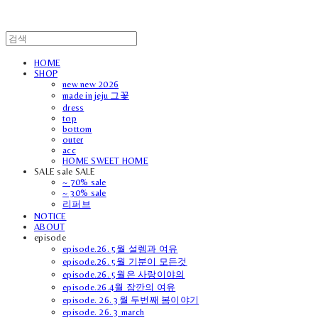
HOME
SHOP
new new 2026
made in jeju 그꽃
dress
top
bottom
outer
acc
HOME SWEET HOME
SALE sale SALE
~ 70% sale
~ 30% sale
리퍼브
NOTICE
ABOUT
episode
episode.26. 5월 설렘과 여유
episode.26. 5월 기분이 모든것
episode.26. 5월은 사랑이야의
episode.26.4월 잠깐의 여유
episode. 26. 3월 두번째 봄이야기
episode. 26. 3 march