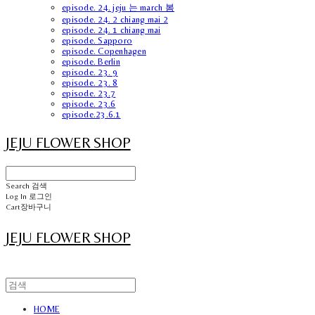
episode. 24. jeju 는 march 봄
episode. 24. 2 chiang mai 2
episode. 24. 1 chiang mai
episode. Sapporo
episode. Copenhagen
episode. Berlin
episode. 23. 9
episode. 23. 8
episode. 23.7
episode. 23.6
episode.23.6.1
JEJU FLOWER SHOP
Search
검색
Log In
로그인
Cart
장바구니
JEJU FLOWER SHOP
HOME