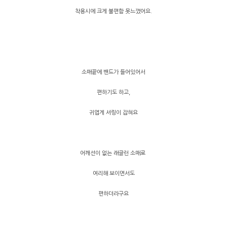
착용시에 크게 불편함 못느꼈어요.
소매끝에 밴드가 들어있어서
편하기도 하고,
귀엽게 셔링이 잡혀요
어깨선이 없는 래글런 소매로
여리해 보이면서도
편하더라구요