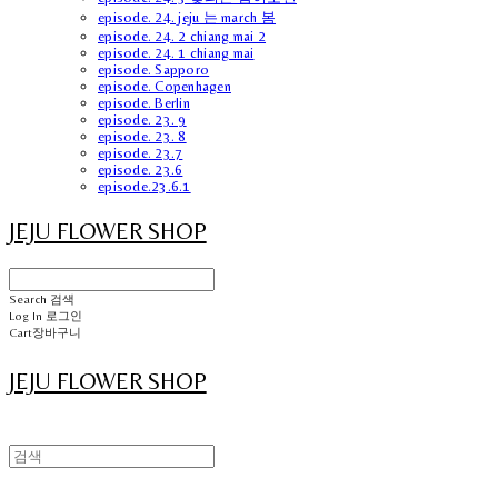
episode. 24. jeju 는 march 봄
episode. 24. 2 chiang mai 2
episode. 24. 1 chiang mai
episode. Sapporo
episode. Copenhagen
episode. Berlin
episode. 23. 9
episode. 23. 8
episode. 23.7
episode. 23.6
episode.23.6.1
JEJU FLOWER SHOP
Search
검색
Log In
로그인
Cart
장바구니
JEJU FLOWER SHOP