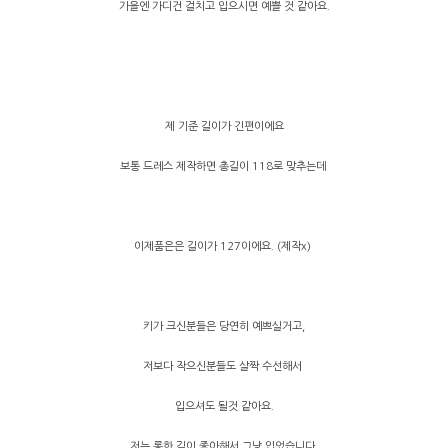
가을엔 가디건 걸치고 입으시면 예쁠 것 같아요.
제 기준 길이가 긴편이에요
보통 드레스 제작하면 총길이 118로 맞추는데
이제품은은 길이가 127이에요. (제작x)
키가 크신분들은 당연히 예쁘실거고,
저보다 작으신분들도 살짝 수선해서
입으셔도 될것 같아요.
저는 롱한 길이 좋아해서 그냥 입었습니다