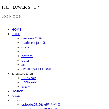
JEJU FLOWER SHOP
LOG IN
로그인
HOME
SHOP
new new 2026
made in jeju 그꽃
dress
top
bottom
outer
acc
HOME SWEET HOME
SALE sale SALE
~ 70% sale
~ 30% sale
리퍼브
NOTICE
ABOUT
episode
episode.26. 5월 설렘과 여유