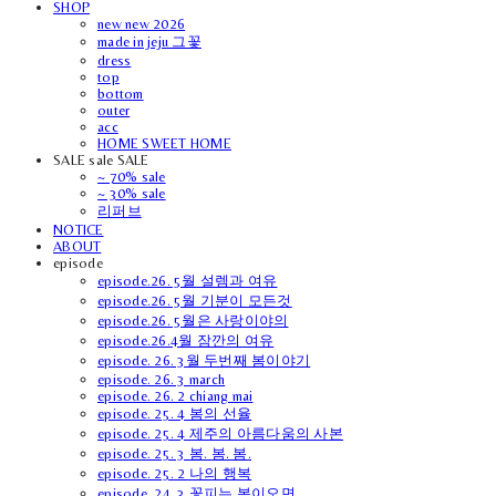
SHOP
new new 2026
made in jeju 그꽃
dress
top
bottom
outer
acc
HOME SWEET HOME
SALE sale SALE
~ 70% sale
~ 30% sale
리퍼브
NOTICE
ABOUT
episode
episode.26. 5월 설렘과 여유
episode.26. 5월 기분이 모든것
episode.26. 5월은 사랑이야의
episode.26.4월 잠깐의 여유
episode. 26. 3월 두번째 봄이야기
episode. 26. 3 march
episode. 26. 2 chiang mai
episode. 25. 4 봄의 선율
episode. 25. 4 제주의 아름다움의 사본
episode. 25. 3 봄. 봄. 봄.
episode. 25. 2 나의 행복
episode. 24. 3 꽃피는 봄이오면