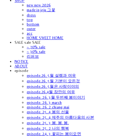
SHOP
new new 2026
made in jeju 그꽃
dress
top
bottom
outer
acc
HOME SWEET HOME
SALE sale SALE
~ 70% sale
~ 30% sale
리퍼브
NOTICE
ABOUT
episode
episode.26. 5월 설렘과 여유
episode.26. 5월 기분이 모든것
episode.26. 5월은 사랑이야의
episode.26.4월 잠깐의 여유
episode. 26. 3월 두번째 봄이야기
episode. 26. 3 march
episode. 26. 2 chiang mai
episode. 25. 4 봄의 선율
episode. 25. 4 제주의 아름다움의 사본
episode. 25. 3 봄. 봄. 봄.
episode. 25. 2 나의 행복
episode. 24. 3 꽃피는 봄이오면