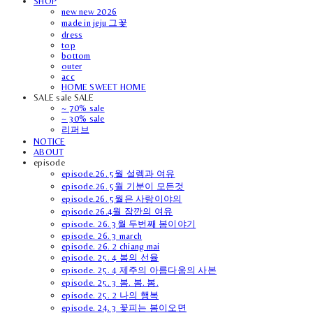
SHOP
new new 2026
made in jeju 그꽃
dress
top
bottom
outer
acc
HOME SWEET HOME
SALE sale SALE
~ 70% sale
~ 30% sale
리퍼브
NOTICE
ABOUT
episode
episode.26. 5월 설렘과 여유
episode.26. 5월 기분이 모든것
episode.26. 5월은 사랑이야의
episode.26.4월 잠깐의 여유
episode. 26. 3월 두번째 봄이야기
episode. 26. 3 march
episode. 26. 2 chiang mai
episode. 25. 4 봄의 선율
episode. 25. 4 제주의 아름다움의 사본
episode. 25. 3 봄. 봄. 봄.
episode. 25. 2 나의 행복
episode. 24. 3 꽃피는 봄이오면