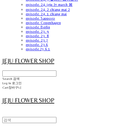
episode. 24. jeju 는 march 봄
episode. 24. 2 chiang mai 2
episode. 24. 1 chiang mai
episode. Sapporo
episode. Copenhagen
episode. Berlin
episode. 23. 9
episode. 23. 8
episode. 23.7
episode. 23.6
episode.23.6.1
JEJU FLOWER SHOP
Search
검색
Log In
로그인
Cart
장바구니
JEJU FLOWER SHOP