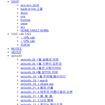
SHOP
new new 2026
made in jeju 그꽃
dress
top
bottom
outer
acc
HOME SWEET HOME
SALE sale SALE
~ 70% sale
~ 30% sale
리퍼브
NOTICE
ABOUT
episode
episode.26. 5월 설렘과 여유
episode.26. 5월 기분이 모든것
episode.26. 5월은 사랑이야의
episode.26.4월 잠깐의 여유
episode. 26. 3월 두번째 봄이야기
episode. 26. 3 march
episode. 26. 2 chiang mai
episode. 25. 4 봄의 선율
episode. 25. 4 제주의 아름다움의 사본
episode. 25. 3 봄. 봄. 봄.
episode. 25. 2 나의 행복
episode. 24. 3 꽃피는 봄이오면