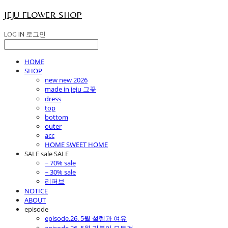
JEJU FLOWER SHOP
LOG IN
로그인
HOME
SHOP
new new 2026
made in jeju 그꽃
dress
top
bottom
outer
acc
HOME SWEET HOME
SALE sale SALE
~ 70% sale
~ 30% sale
리퍼브
NOTICE
ABOUT
episode
episode.26. 5월 설렘과 여유