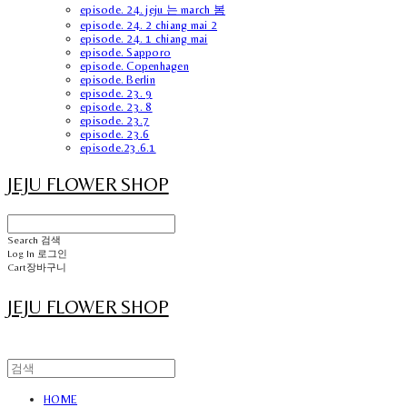
episode. 24. jeju 는 march 봄
episode. 24. 2 chiang mai 2
episode. 24. 1 chiang mai
episode. Sapporo
episode. Copenhagen
episode. Berlin
episode. 23. 9
episode. 23. 8
episode. 23.7
episode. 23.6
episode.23.6.1
JEJU FLOWER SHOP
Search
검색
Log In
로그인
Cart
장바구니
JEJU FLOWER SHOP
HOME