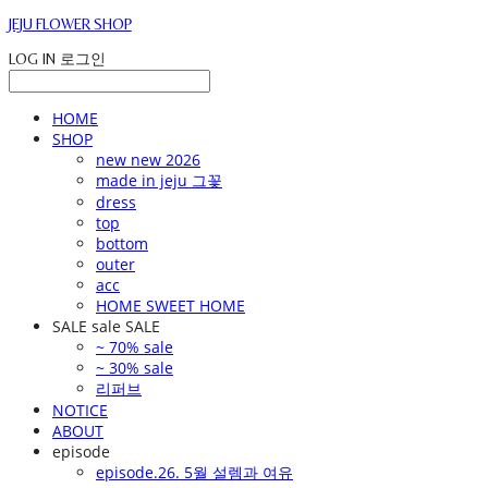
JEJU FLOWER SHOP
LOG IN
로그인
HOME
SHOP
new new 2026
made in jeju 그꽃
dress
top
bottom
outer
acc
HOME SWEET HOME
SALE sale SALE
~ 70% sale
~ 30% sale
리퍼브
NOTICE
ABOUT
episode
episode.26. 5월 설렘과 여유