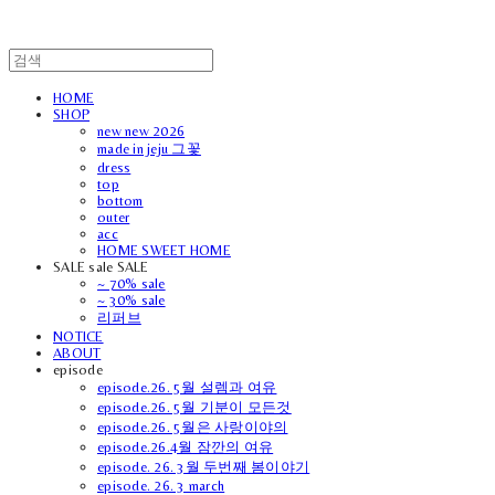
HOME
SHOP
new new 2026
made in jeju 그꽃
dress
top
bottom
outer
acc
HOME SWEET HOME
SALE sale SALE
~ 70% sale
~ 30% sale
리퍼브
NOTICE
ABOUT
episode
episode.26. 5월 설렘과 여유
episode.26. 5월 기분이 모든것
episode.26. 5월은 사랑이야의
episode.26.4월 잠깐의 여유
episode. 26. 3월 두번째 봄이야기
episode. 26. 3 march