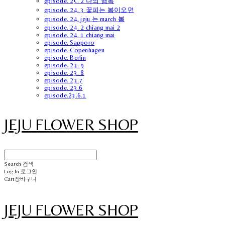
episode. 25. 2 나의 행복
episode. 24. 3 꽃피는 봄이오면
episode. 24. jeju 는 march 봄
episode. 24. 2 chiang mai 2
episode. 24. 1 chiang mai
episode. Sapporo
episode. Copenhagen
episode. Berlin
episode. 23. 9
episode. 23. 8
episode. 23.7
episode. 23.6
episode.23.6.1
JEJU FLOWER SHOP
Search
검색
Log In
로그인
Cart
장바구니
JEJU FLOWER SHOP