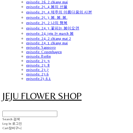
episode. 26. 2 chiang mai
episode. 25. 4 봄의 선율
episode. 25. 4 제주의 아름다움의 사본
episode. 25. 3 봄. 봄. 봄.
episode. 25. 2 나의 행복
episode. 24. 3 꽃피는 봄이오면
episode. 24. jeju 는 march 봄
episode. 24. 2 chiang mai 2
episode. 24. 1 chiang mai
episode. Sapporo
episode. Copenhagen
episode. Berlin
episode. 23. 9
episode. 23. 8
episode. 23.7
episode. 23.6
episode.23.6.1
JEJU FLOWER SHOP
Search
검색
Log In
로그인
Cart
장바구니