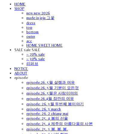
HOME
SHOP
new new 2026
made in jeju 그꽃
dress
top
bottom
outer
acc
HOME SWEET HOME
SALE sale SALE
~ 70% sale
~ 30% sale
리퍼브
NOTICE
ABOUT
episode
episode.26. 5월 설렘과 여유
episode.26. 5월 기분이 모든것
episode.26. 5월은 사랑이야의
episode.26.4월 잠깐의 여유
episode. 26. 3월 두번째 봄이야기
episode. 26. 3 march
episode. 26. 2 chiang mai
episode. 25. 4 봄의 선율
episode. 25. 4 제주의 아름다움의 사본
episode. 25. 3 봄. 봄. 봄.