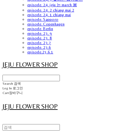
episode. 24. jeju 는 march 봄
episode. 24. 2 chiang mai 2
episode. 24. 1 chiang mai
episode. Sapporo
episode. Copenhagen
episode. Berlin
episode. 23. 9
episode. 23. 8
episode. 23.7
episode. 23.6
episode.23.6.1
JEJU FLOWER SHOP
Search
검색
Log In
로그인
Cart
장바구니
JEJU FLOWER SHOP