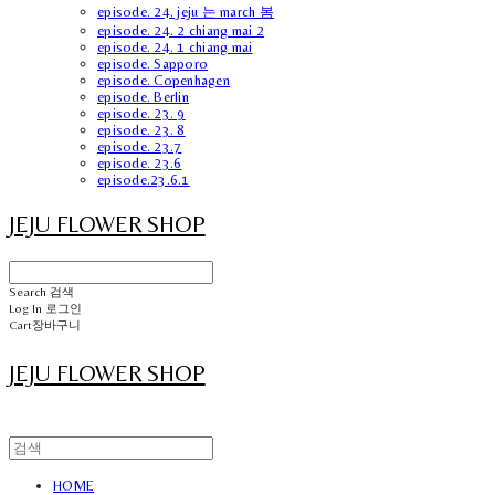
episode. 24. jeju 는 march 봄
episode. 24. 2 chiang mai 2
episode. 24. 1 chiang mai
episode. Sapporo
episode. Copenhagen
episode. Berlin
episode. 23. 9
episode. 23. 8
episode. 23.7
episode. 23.6
episode.23.6.1
JEJU FLOWER SHOP
Search
검색
Log In
로그인
Cart
장바구니
JEJU FLOWER SHOP
HOME