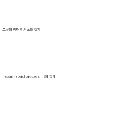
그꽃의 써머 티셔츠와 함께
[japan fabric] breeze shirt와 함께