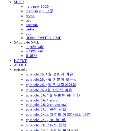
SHOP
new new 2026
made in jeju 그꽃
dress
top
bottom
outer
acc
HOME SWEET HOME
SALE sale SALE
~ 70% sale
~ 30% sale
리퍼브
NOTICE
ABOUT
episode
episode.26. 5월 설렘과 여유
episode.26. 5월 기분이 모든것
episode.26. 5월은 사랑이야의
episode.26.4월 잠깐의 여유
episode. 26. 3월 두번째 봄이야기
episode. 26. 3 march
episode. 26. 2 chiang mai
episode. 25. 4 봄의 선율
episode. 25. 4 제주의 아름다움의 사본
episode. 25. 3 봄. 봄. 봄.
episode. 25. 2 나의 행복
episode. 24. 3 꽃피는 봄이오면