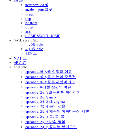
SHOP
new new 2026
made in jeju 그꽃
dress
top
bottom
outer
acc
HOME SWEET HOME
SALE sale SALE
~ 70% sale
~ 30% sale
리퍼브
NOTICE
ABOUT
episode
episode.26. 5월 설렘과 여유
episode.26. 5월 기분이 모든것
episode.26. 5월은 사랑이야의
episode.26.4월 잠깐의 여유
episode. 26. 3월 두번째 봄이야기
episode. 26. 3 march
episode. 26. 2 chiang mai
episode. 25. 4 봄의 선율
episode. 25. 4 제주의 아름다움의 사본
episode. 25. 3 봄. 봄. 봄.
episode. 25. 2 나의 행복
episode. 24. 3 꽃피는 봄이오면