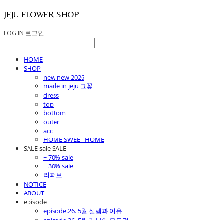
JEJU FLOWER SHOP
LOG IN
로그인
HOME
SHOP
new new 2026
made in jeju 그꽃
dress
top
bottom
outer
acc
HOME SWEET HOME
SALE sale SALE
~ 70% sale
~ 30% sale
리퍼브
NOTICE
ABOUT
episode
episode.26. 5월 설렘과 여유