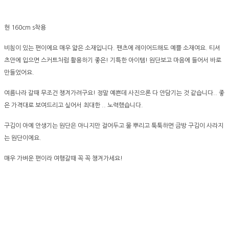
현 160cm s착용
비침이 있는 편이에요 매우 얇은 소재입니다. 팬츠에 레이어드해도 예쁠 소재여요. 티셔
츠안에 입으면 스커트처럼 활용하기 좋은! 기특한 아이템! 원단보고 마음에 들어서 바로
만들었어요.
여름나라 갈때 무조건 챙겨가려구요! 정말 예쁜데 사진으론 다 안담기는 것 같습니다.. 좋
은 가격대로 보여드리고 싶어서 최대한 .. 노력했습니다.
구김이 아예 안생기는 원단은 아니지만 걸어두고 물 뿌리고 툭툭하면 금방 구김이 사라지
는 원단이에요.
매우 가벼운 편이라 여행갈때 꼭 꼭 챙겨가세요!