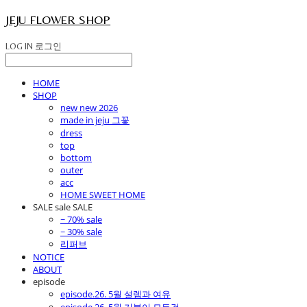
JEJU FLOWER SHOP
LOG IN
로그인
HOME
SHOP
new new 2026
made in jeju 그꽃
dress
top
bottom
outer
acc
HOME SWEET HOME
SALE sale SALE
~ 70% sale
~ 30% sale
리퍼브
NOTICE
ABOUT
episode
episode.26. 5월 설렘과 여유