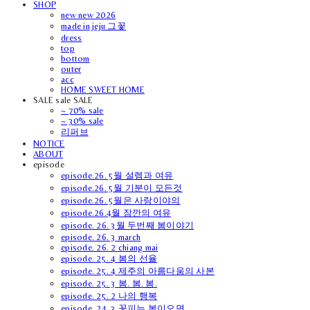
SHOP
new new 2026
made in jeju 그꽃
dress
top
bottom
outer
acc
HOME SWEET HOME
SALE sale SALE
~ 70% sale
~ 30% sale
리퍼브
NOTICE
ABOUT
episode
episode.26. 5월 설렘과 여유
episode.26. 5월 기분이 모든것
episode.26. 5월은 사랑이야의
episode.26.4월 잠깐의 여유
episode. 26. 3월 두번째 봄이야기
episode. 26. 3 march
episode. 26. 2 chiang mai
episode. 25. 4 봄의 선율
episode. 25. 4 제주의 아름다움의 사본
episode. 25. 3 봄. 봄. 봄.
episode. 25. 2 나의 행복
episode. 24. 3 꽃피는 봄이오면