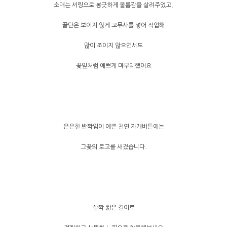
소매는 셔링으로 봉긋하게 볼륨감을 살려주었고,
끝단은 보이지 않게 고무사를 넣어 작업해
많이 조이지 않으면서도
꽃잎처럼 예쁘게 마무리했어요
은은한 반짝임이 예쁜 천연 자개버튼에는
그꽃의 로고를 새겼습니다.
살짝 짧은 길이로