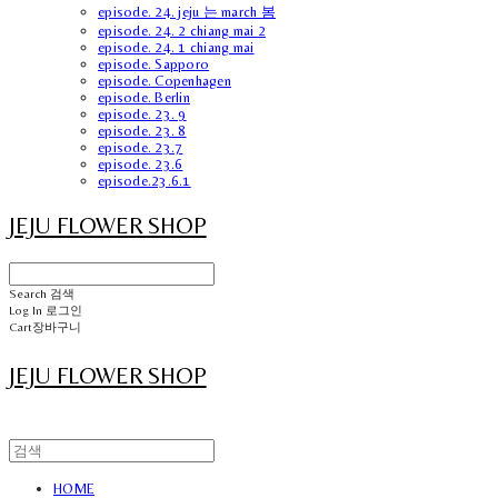
episode. 24. jeju 는 march 봄
episode. 24. 2 chiang mai 2
episode. 24. 1 chiang mai
episode. Sapporo
episode. Copenhagen
episode. Berlin
episode. 23. 9
episode. 23. 8
episode. 23.7
episode. 23.6
episode.23.6.1
JEJU FLOWER SHOP
Search
검색
Log In
로그인
Cart
장바구니
JEJU FLOWER SHOP
HOME