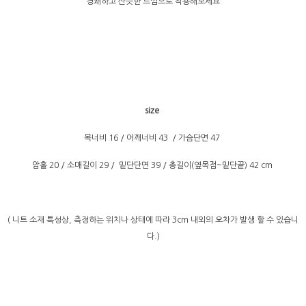
경쾌하고 산뜻한 느낌으로 착용해보세요
size
목너비 16 / 어깨너비 43 / 가슴단면 47
암홀 20 / 소매길이 29 / 밑단단면 39 / 총길이(옆목점~밑단끝) 42 cm
( 니트 소재 특성상, 측정하는 위치나 상태에 따라 3cm 내외의 오차가 발생 할 수 있습니
다.)