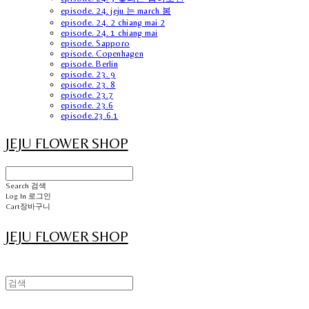
episode. 24. jeju 는 march 봄
episode. 24. 2 chiang mai 2
episode. 24. 1 chiang mai
episode. Sapporo
episode. Copenhagen
episode. Berlin
episode. 23. 9
episode. 23. 8
episode. 23.7
episode. 23.6
episode.23.6.1
JEJU FLOWER SHOP
Search
검색
Log In
로그인
Cart
장바구니
JEJU FLOWER SHOP