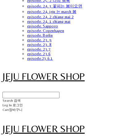
episode. 25. 2 나의 행복
episode. 24. 3 꽃피는 봄이오면
episode. 24. jeju 는 march 봄
episode. 24. 2 chiang mai 2
episode. 24. 1 chiang mai
episode. Sapporo
episode. Copenhagen
episode. Berlin
episode. 23. 9
episode. 23. 8
episode. 23.7
episode. 23.6
episode.23.6.1
JEJU FLOWER SHOP
Search
검색
Log In
로그인
Cart
장바구니
JEJU FLOWER SHOP