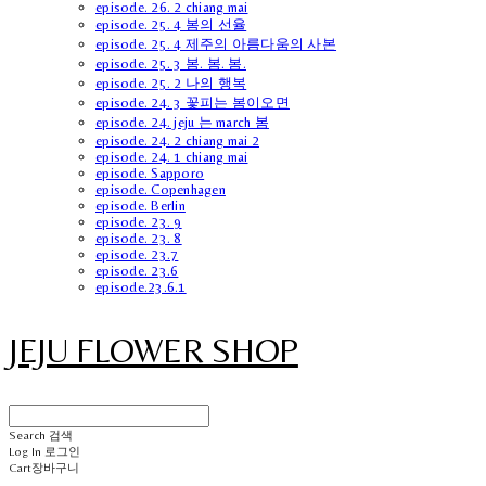
episode. 26. 2 chiang mai
episode. 25. 4 봄의 선율
episode. 25. 4 제주의 아름다움의 사본
episode. 25. 3 봄. 봄. 봄.
episode. 25. 2 나의 행복
episode. 24. 3 꽃피는 봄이오면
episode. 24. jeju 는 march 봄
episode. 24. 2 chiang mai 2
episode. 24. 1 chiang mai
episode. Sapporo
episode. Copenhagen
episode. Berlin
episode. 23. 9
episode. 23. 8
episode. 23.7
episode. 23.6
episode.23.6.1
JEJU FLOWER SHOP
Search
검색
Log In
로그인
Cart
장바구니