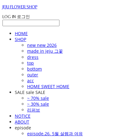
JEJU FLOWER SHOP
LOG IN
로그인
HOME
SHOP
new new 2026
made in jeju 그꽃
dress
top
bottom
outer
acc
HOME SWEET HOME
SALE sale SALE
~ 70% sale
~ 30% sale
리퍼브
NOTICE
ABOUT
episode
episode.26. 5월 설렘과 여유