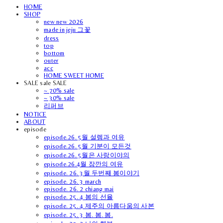
HOME
SHOP
new new 2026
made in jeju 그꽃
dress
top
bottom
outer
acc
HOME SWEET HOME
SALE sale SALE
~ 70% sale
~ 30% sale
리퍼브
NOTICE
ABOUT
episode
episode.26. 5월 설렘과 여유
episode.26. 5월 기분이 모든것
episode.26. 5월은 사랑이야의
episode.26.4월 잠깐의 여유
episode. 26. 3월 두번째 봄이야기
episode. 26. 3 march
episode. 26. 2 chiang mai
episode. 25. 4 봄의 선율
episode. 25. 4 제주의 아름다움의 사본
episode. 25. 3 봄. 봄. 봄.