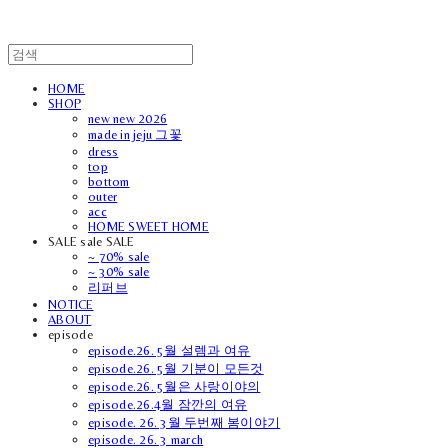
HOME
SHOP
new new 2026
made in jeju 그꽃
dress
top
bottom
outer
acc
HOME SWEET HOME
SALE sale SALE
~ 70% sale
~ 30% sale
리퍼브
NOTICE
ABOUT
episode
episode.26. 5월 설렘과 여유
episode.26. 5월 기분이 모든것
episode.26. 5월은 사랑이야의
episode.26.4월 잠깐의 여유
episode. 26. 3월 두번째 봄이야기
episode. 26. 3 march