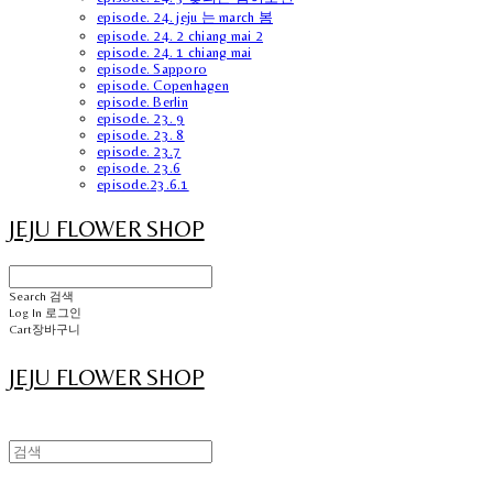
episode. 24. jeju 는 march 봄
episode. 24. 2 chiang mai 2
episode. 24. 1 chiang mai
episode. Sapporo
episode. Copenhagen
episode. Berlin
episode. 23. 9
episode. 23. 8
episode. 23.7
episode. 23.6
episode.23.6.1
JEJU FLOWER SHOP
Search
검색
Log In
로그인
Cart
장바구니
JEJU FLOWER SHOP