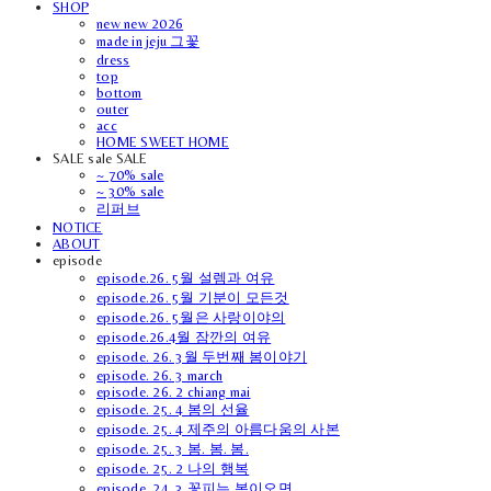
SHOP
new new 2026
made in jeju 그꽃
dress
top
bottom
outer
acc
HOME SWEET HOME
SALE sale SALE
~ 70% sale
~ 30% sale
리퍼브
NOTICE
ABOUT
episode
episode.26. 5월 설렘과 여유
episode.26. 5월 기분이 모든것
episode.26. 5월은 사랑이야의
episode.26.4월 잠깐의 여유
episode. 26. 3월 두번째 봄이야기
episode. 26. 3 march
episode. 26. 2 chiang mai
episode. 25. 4 봄의 선율
episode. 25. 4 제주의 아름다움의 사본
episode. 25. 3 봄. 봄. 봄.
episode. 25. 2 나의 행복
episode. 24. 3 꽃피는 봄이오면