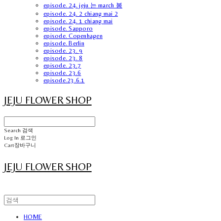
episode. 24. jeju 는 march 봄
episode. 24. 2 chiang mai 2
episode. 24. 1 chiang mai
episode. Sapporo
episode. Copenhagen
episode. Berlin
episode. 23. 9
episode. 23. 8
episode. 23.7
episode. 23.6
episode.23.6.1
JEJU FLOWER SHOP
Search
검색
Log In
로그인
Cart
장바구니
JEJU FLOWER SHOP
HOME