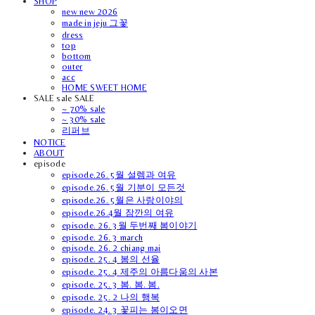
SHOP
new new 2026
made in jeju 그꽃
dress
top
bottom
outer
acc
HOME SWEET HOME
SALE sale SALE
~ 70% sale
~ 30% sale
리퍼브
NOTICE
ABOUT
episode
episode.26. 5월 설렘과 여유
episode.26. 5월 기분이 모든것
episode.26. 5월은 사랑이야의
episode.26.4월 잠깐의 여유
episode. 26. 3월 두번째 봄이야기
episode. 26. 3 march
episode. 26. 2 chiang mai
episode. 25. 4 봄의 선율
episode. 25. 4 제주의 아름다움의 사본
episode. 25. 3 봄. 봄. 봄.
episode. 25. 2 나의 행복
episode. 24. 3 꽃피는 봄이오면