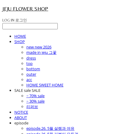
JEJU FLOWER SHOP
LOG IN
로그인
HOME
SHOP
new new 2026
made in jeju 그꽃
dress
top
bottom
outer
acc
HOME SWEET HOME
SALE sale SALE
~ 70% sale
~ 30% sale
리퍼브
NOTICE
ABOUT
episode
episode.26. 5월 설렘과 여유