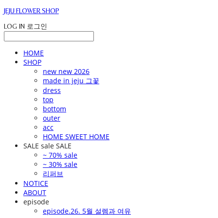
JEJU FLOWER SHOP
LOG IN
로그인
HOME
SHOP
new new 2026
made in jeju 그꽃
dress
top
bottom
outer
acc
HOME SWEET HOME
SALE sale SALE
~ 70% sale
~ 30% sale
리퍼브
NOTICE
ABOUT
episode
episode.26. 5월 설렘과 여유