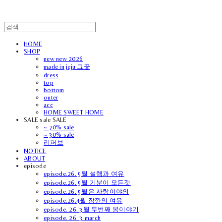
HOME
SHOP
new new 2026
made in jeju 그꽃
dress
top
bottom
outer
acc
HOME SWEET HOME
SALE sale SALE
~ 70% sale
~ 30% sale
리퍼브
NOTICE
ABOUT
episode
episode.26. 5월 설렘과 여유
episode.26. 5월 기분이 모든것
episode.26. 5월은 사랑이야의
episode.26.4월 잠깐의 여유
episode. 26. 3월 두번째 봄이야기
episode. 26. 3 march