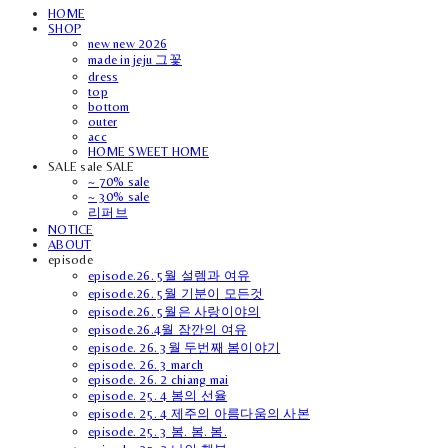
HOME
SHOP
new new 2026
made in jeju 그꽃
dress
top
bottom
outer
acc
HOME SWEET HOME
SALE sale SALE
~ 70% sale
~ 30% sale
리퍼브
NOTICE
ABOUT
episode
episode.26. 5월 설렘과 여유
episode.26. 5월 기분이 모든것
episode.26. 5월은 사랑이야의
episode.26.4월 잠깐의 여유
episode. 26. 3월 두번째 봄이야기
episode. 26. 3 march
episode. 26. 2 chiang mai
episode. 25. 4 봄의 선율
episode. 25. 4 제주의 아름다움의 사본
episode. 25. 3 봄. 봄. 봄.