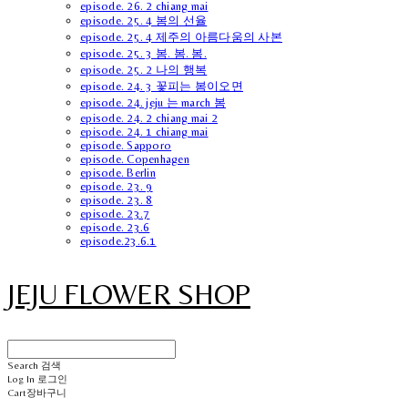
episode. 26. 2 chiang mai
episode. 25. 4 봄의 선율
episode. 25. 4 제주의 아름다움의 사본
episode. 25. 3 봄. 봄. 봄.
episode. 25. 2 나의 행복
episode. 24. 3 꽃피는 봄이오면
episode. 24. jeju 는 march 봄
episode. 24. 2 chiang mai 2
episode. 24. 1 chiang mai
episode. Sapporo
episode. Copenhagen
episode. Berlin
episode. 23. 9
episode. 23. 8
episode. 23.7
episode. 23.6
episode.23.6.1
JEJU FLOWER SHOP
Search
검색
Log In
로그인
Cart
장바구니