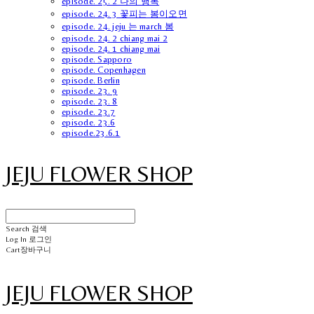
episode. 25. 2 나의 행복
episode. 24. 3 꽃피는 봄이오면
episode. 24. jeju 는 march 봄
episode. 24. 2 chiang mai 2
episode. 24. 1 chiang mai
episode. Sapporo
episode. Copenhagen
episode. Berlin
episode. 23. 9
episode. 23. 8
episode. 23.7
episode. 23.6
episode.23.6.1
JEJU FLOWER SHOP
Search
검색
Log In
로그인
Cart
장바구니
JEJU FLOWER SHOP