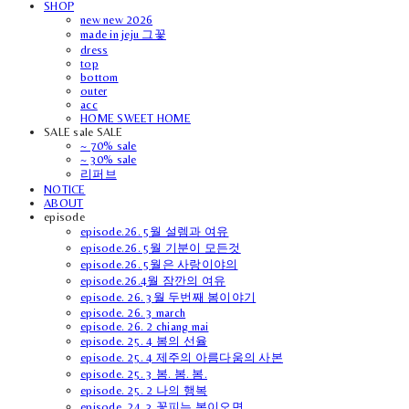
SHOP
new new 2026
made in jeju 그꽃
dress
top
bottom
outer
acc
HOME SWEET HOME
SALE sale SALE
~ 70% sale
~ 30% sale
리퍼브
NOTICE
ABOUT
episode
episode.26. 5월 설렘과 여유
episode.26. 5월 기분이 모든것
episode.26. 5월은 사랑이야의
episode.26.4월 잠깐의 여유
episode. 26. 3월 두번째 봄이야기
episode. 26. 3 march
episode. 26. 2 chiang mai
episode. 25. 4 봄의 선율
episode. 25. 4 제주의 아름다움의 사본
episode. 25. 3 봄. 봄. 봄.
episode. 25. 2 나의 행복
episode. 24. 3 꽃피는 봄이오면