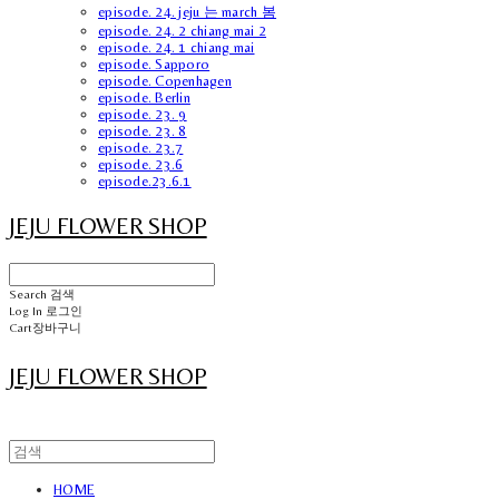
episode. 24. jeju 는 march 봄
episode. 24. 2 chiang mai 2
episode. 24. 1 chiang mai
episode. Sapporo
episode. Copenhagen
episode. Berlin
episode. 23. 9
episode. 23. 8
episode. 23.7
episode. 23.6
episode.23.6.1
JEJU FLOWER SHOP
Search
검색
Log In
로그인
Cart
장바구니
JEJU FLOWER SHOP
HOME