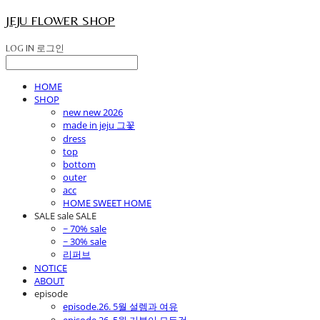
JEJU FLOWER SHOP
LOG IN
로그인
HOME
SHOP
new new 2026
made in jeju 그꽃
dress
top
bottom
outer
acc
HOME SWEET HOME
SALE sale SALE
~ 70% sale
~ 30% sale
리퍼브
NOTICE
ABOUT
episode
episode.26. 5월 설렘과 여유