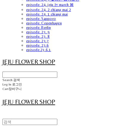
episode. 24. jeju 는 march 봄
episode. 24. 2 chiang mai 2
episode. 24. 1 chiang mai
episode. Sapporo
episode. Copenhagen
episode. Berlin
episode. 23. 9
episode. 23. 8
episode. 23.7
episode. 23.6
episode.23.6.1
JEJU FLOWER SHOP
Search
검색
Log In
로그인
Cart
장바구니
JEJU FLOWER SHOP