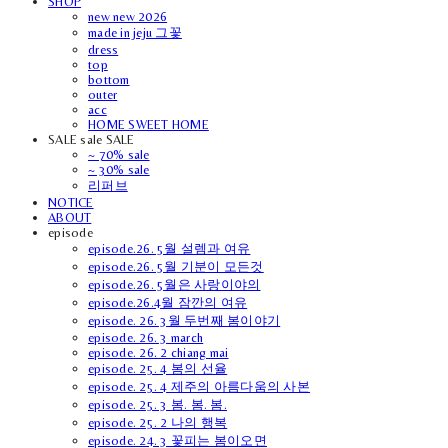
SHOP
new new 2026
made in jeju 그꽃
dress
top
bottom
outer
acc
HOME SWEET HOME
SALE sale SALE
~ 70% sale
~ 30% sale
리퍼브
NOTICE
ABOUT
episode
episode.26. 5월 설렘과 여유
episode.26. 5월 기분이 모든것
episode.26. 5월은 사랑이야의
episode.26.4월 잠깐의 여유
episode. 26. 3월 두번째 봄이야기
episode. 26. 3 march
episode. 26. 2 chiang mai
episode. 25. 4 봄의 선율
episode. 25. 4 제주의 아름다움의 사본
episode. 25. 3 봄. 봄. 봄.
episode. 25. 2 나의 행복
episode. 24. 3 꽃피는 봄이오면