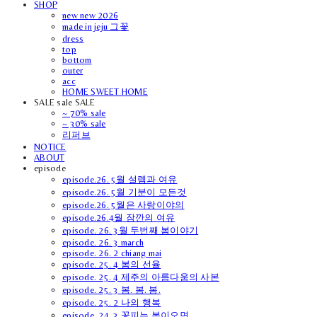
SHOP
new new 2026
made in jeju 그꽃
dress
top
bottom
outer
acc
HOME SWEET HOME
SALE sale SALE
~ 70% sale
~ 30% sale
리퍼브
NOTICE
ABOUT
episode
episode.26. 5월 설렘과 여유
episode.26. 5월 기분이 모든것
episode.26. 5월은 사랑이야의
episode.26.4월 잠깐의 여유
episode. 26. 3월 두번째 봄이야기
episode. 26. 3 march
episode. 26. 2 chiang mai
episode. 25. 4 봄의 선율
episode. 25. 4 제주의 아름다움의 사본
episode. 25. 3 봄. 봄. 봄.
episode. 25. 2 나의 행복
episode. 24. 3 꽃피는 봄이오면