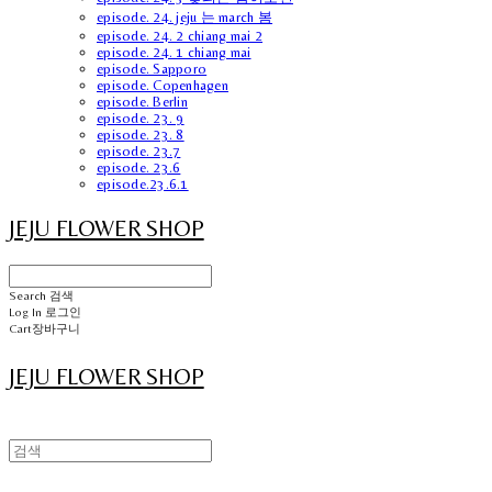
episode. 24. jeju 는 march 봄
episode. 24. 2 chiang mai 2
episode. 24. 1 chiang mai
episode. Sapporo
episode. Copenhagen
episode. Berlin
episode. 23. 9
episode. 23. 8
episode. 23.7
episode. 23.6
episode.23.6.1
JEJU FLOWER SHOP
Search
검색
Log In
로그인
Cart
장바구니
JEJU FLOWER SHOP