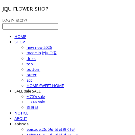
JEJU FLOWER SHOP
LOG IN
로그인
HOME
SHOP
new new 2026
made in jeju 그꽃
dress
top
bottom
outer
acc
HOME SWEET HOME
SALE sale SALE
~ 70% sale
~ 30% sale
리퍼브
NOTICE
ABOUT
episode
episode.26. 5월 설렘과 여유