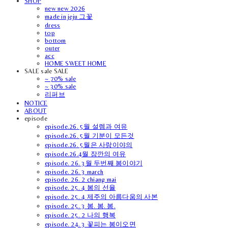
SHOP
new new 2026
made in jeju 그꽃
dress
top
bottom
outer
acc
HOME SWEET HOME
SALE sale SALE
~ 70% sale
~ 30% sale
리퍼브
NOTICE
ABOUT
episode
episode.26. 5월 설렘과 여유
episode.26. 5월 기분이 모든것
episode.26. 5월은 사랑이야의
episode.26.4월 잠깐의 여유
episode. 26. 3월 두번째 봄이야기
episode. 26. 3 march
episode. 26. 2 chiang mai
episode. 25. 4 봄의 선율
episode. 25. 4 제주의 아름다움의 사본
episode. 25. 3 봄. 봄. 봄.
episode. 25. 2 나의 행복
episode. 24. 3 꽃피는 봄이오면