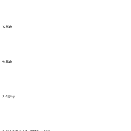
앞모습
뒷모습
자개단추