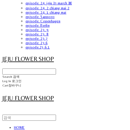
episode. 24. jeju 는 march 봄
episode. 24. 2 chiang mai 2
episode. 24. 1 chiang mai
episode. Sapporo
episode. Copenhagen
episode. Berlin
episode. 23. 9
episode. 23. 8
episode. 23.7
episode. 23.6
episode.23.6.1
JEJU FLOWER SHOP
Search
검색
Log In
로그인
Cart
장바구니
JEJU FLOWER SHOP
HOME