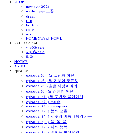
SHOP
new new 2026
made in jeju 그꽃
dress
top
bottom
outer
acc
HOME SWEET HOME
SALE sale SALE
~ 70% sale
~ 30% sale
리퍼브
NOTICE
ABOUT
episode
episode.26. 5월 설렘과 여유
episode.26. 5월 기분이 모든것
episode.26. 5월은 사랑이야의
episode.26.4월 잠깐의 여유
episode. 26. 3월 두번째 봄이야기
episode. 26. 3 march
episode. 26. 2 chiang mai
episode. 25. 4 봄의 선율
episode. 25. 4 제주의 아름다움의 사본
episode. 25. 3 봄. 봄. 봄.
episode. 25. 2 나의 행복
episode. 24. 3 꽃피는 봄이오면