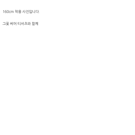
160cm 착용 사진입니다.
그꽃 써머 티셔츠와 함께