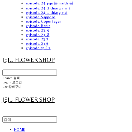
episode. 24. jeju 는 march 봄
episode. 24. 2 chiang mai 2
episode. 24. 1 chiang mai
episode. Sapporo
episode. Copenhagen
episode. Berlin
episode. 23. 9
episode. 23. 8
episode. 23.7
episode. 23.6
episode.23.6.1
JEJU FLOWER SHOP
Search
검색
Log In
로그인
Cart
장바구니
JEJU FLOWER SHOP
HOME