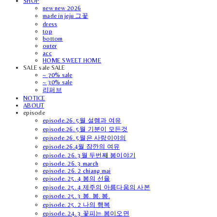
SHOP
new new 2026
made in jeju 그꽃
dress
top
bottom
outer
acc
HOME SWEET HOME
SALE sale SALE
~ 70% sale
~ 30% sale
리퍼브
NOTICE
ABOUT
episode
episode.26. 5월 설렘과 여유
episode.26. 5월 기분이 모든것
episode.26. 5월은 사랑이야의
episode.26.4월 잠깐의 여유
episode. 26. 3월 두번째 봄이야기
episode. 26. 3 march
episode. 26. 2 chiang mai
episode. 25. 4 봄의 선율
episode. 25. 4 제주의 아름다움의 사본
episode. 25. 3 봄. 봄. 봄.
episode. 25. 2 나의 행복
episode. 24. 3 꽃피는 봄이오면