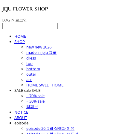
JEJU FLOWER SHOP
LOG IN
로그인
HOME
SHOP
new new 2026
made in jeju 그꽃
dress
top
bottom
outer
acc
HOME SWEET HOME
SALE sale SALE
~ 70% sale
~ 30% sale
리퍼브
NOTICE
ABOUT
episode
episode.26. 5월 설렘과 여유