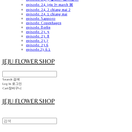
episode. 24. jeju 는 march 봄
episode. 24. 2 chiang mai 2
episode. 24. 1 chiang mai
episode. Sapporo
episode. Copenhagen
episode. Berlin
episode. 23. 9
episode. 23. 8
episode. 23.7
episode. 23.6
episode.23.6.1
JEJU FLOWER SHOP
Search
검색
Log In
로그인
Cart
장바구니
JEJU FLOWER SHOP