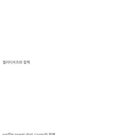
젤리티셔츠와 함께
waffle sweat shirt / ivory와 함께