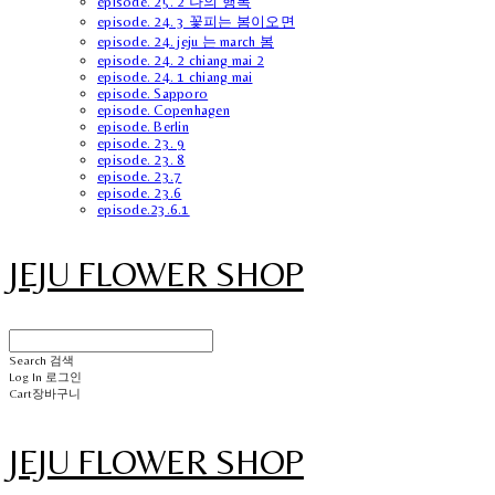
episode. 25. 2 나의 행복
episode. 24. 3 꽃피는 봄이오면
episode. 24. jeju 는 march 봄
episode. 24. 2 chiang mai 2
episode. 24. 1 chiang mai
episode. Sapporo
episode. Copenhagen
episode. Berlin
episode. 23. 9
episode. 23. 8
episode. 23.7
episode. 23.6
episode.23.6.1
JEJU FLOWER SHOP
Search
검색
Log In
로그인
Cart
장바구니
JEJU FLOWER SHOP