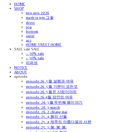
HOME
SHOP
new new 2026
made in jeju 그꽃
dress
top
bottom
outer
acc
HOME SWEET HOME
SALE sale SALE
~ 70% sale
~ 30% sale
리퍼브
NOTICE
ABOUT
episode
episode.26. 5월 설렘과 여유
episode.26. 5월 기분이 모든것
episode.26. 5월은 사랑이야의
episode.26.4월 잠깐의 여유
episode. 26. 3월 두번째 봄이야기
episode. 26. 3 march
episode. 26. 2 chiang mai
episode. 25. 4 봄의 선율
episode. 25. 4 제주의 아름다움의 사본
episode. 25. 3 봄. 봄. 봄.