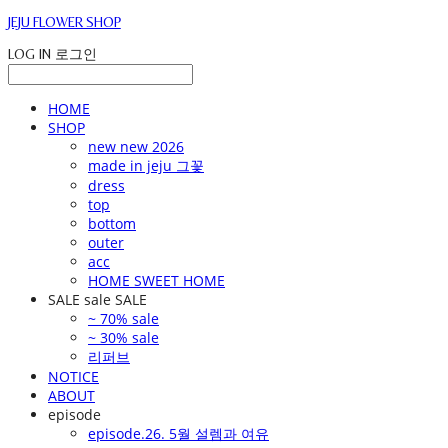
JEJU FLOWER SHOP
LOG IN
로그인
HOME
SHOP
new new 2026
made in jeju 그꽃
dress
top
bottom
outer
acc
HOME SWEET HOME
SALE sale SALE
~ 70% sale
~ 30% sale
리퍼브
NOTICE
ABOUT
episode
episode.26. 5월 설렘과 여유