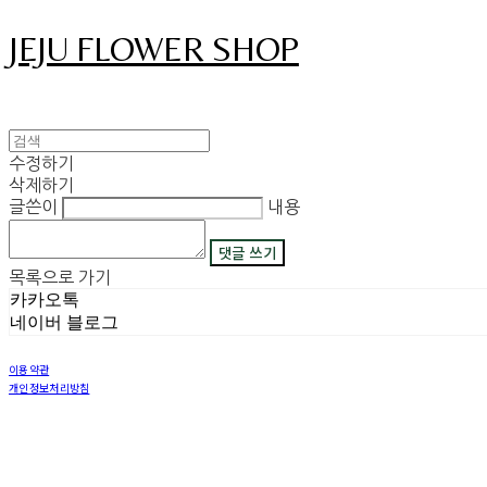
JEJU FLOWER SHOP
수정하기
삭제하기
글쓴이
내용
댓글 쓰기
목록으로 가기
카카오톡
네이버 블로그
이용약관
개인정보처리방침
사업자정보확인
상호: 그꽃 | 이메일: 08311029@naver.com
사업자등록번호:
450-42-00530
| 통신판매:
2018-제주구좌읍-제69호
| 호스팅제공자: (주)식스샵