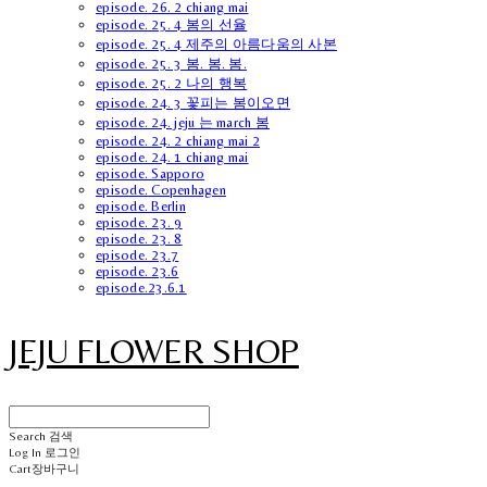
episode. 26. 2 chiang mai
episode. 25. 4 봄의 선율
episode. 25. 4 제주의 아름다움의 사본
episode. 25. 3 봄. 봄. 봄.
episode. 25. 2 나의 행복
episode. 24. 3 꽃피는 봄이오면
episode. 24. jeju 는 march 봄
episode. 24. 2 chiang mai 2
episode. 24. 1 chiang mai
episode. Sapporo
episode. Copenhagen
episode. Berlin
episode. 23. 9
episode. 23. 8
episode. 23.7
episode. 23.6
episode.23.6.1
JEJU FLOWER SHOP
Search
검색
Log In
로그인
Cart
장바구니