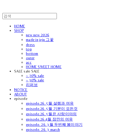
HOME
SHOP
new new 2026
made in jeju 그꽃
dress
top
bottom
outer
acc
HOME SWEET HOME
SALE sale SALE
~ 70% sale
~ 30% sale
리퍼브
NOTICE
ABOUT
episode
episode.26. 5월 설렘과 여유
episode.26. 5월 기분이 모든것
episode.26. 5월은 사랑이야의
episode.26.4월 잠깐의 여유
episode. 26. 3월 두번째 봄이야기
episode. 26. 3 march