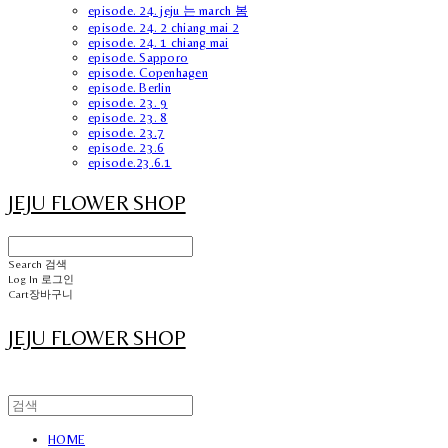
episode. 24. jeju 는 march 봄
episode. 24. 2 chiang mai 2
episode. 24. 1 chiang mai
episode. Sapporo
episode. Copenhagen
episode. Berlin
episode. 23. 9
episode. 23. 8
episode. 23.7
episode. 23.6
episode.23.6.1
JEJU FLOWER SHOP
Search
검색
Log In
로그인
Cart
장바구니
JEJU FLOWER SHOP
HOME