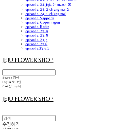
episode. 24. jeju 는 march 봄
episode. 24. 2 chiang mai 2
episode. 24. 1 chiang mai
episode. Sapporo
episode. Copenhagen
episode. Berlin
episode. 23. 9
episode. 23. 8
episode. 23.7
episode. 23.6
episode.23.6.1
JEJU FLOWER SHOP
Search
검색
Log In
로그인
Cart
장바구니
JEJU FLOWER SHOP
수정하기