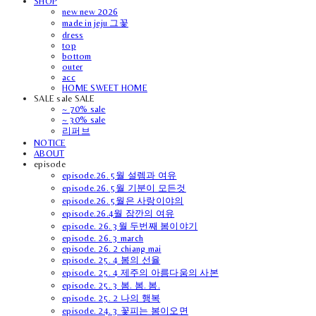
SHOP
new new 2026
made in jeju 그꽃
dress
top
bottom
outer
acc
HOME SWEET HOME
SALE sale SALE
~ 70% sale
~ 30% sale
리퍼브
NOTICE
ABOUT
episode
episode.26. 5월 설렘과 여유
episode.26. 5월 기분이 모든것
episode.26. 5월은 사랑이야의
episode.26.4월 잠깐의 여유
episode. 26. 3월 두번째 봄이야기
episode. 26. 3 march
episode. 26. 2 chiang mai
episode. 25. 4 봄의 선율
episode. 25. 4 제주의 아름다움의 사본
episode. 25. 3 봄. 봄. 봄.
episode. 25. 2 나의 행복
episode. 24. 3 꽃피는 봄이오면