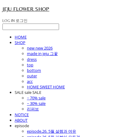
JEJU FLOWER SHOP
LOG IN
로그인
HOME
SHOP
new new 2026
made in jeju 그꽃
dress
top
bottom
outer
acc
HOME SWEET HOME
SALE sale SALE
~ 70% sale
~ 30% sale
리퍼브
NOTICE
ABOUT
episode
episode.26. 5월 설렘과 여유