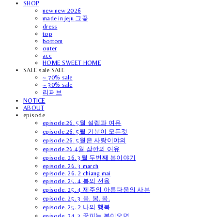
SHOP
new new 2026
made in jeju 그꽃
dress
top
bottom
outer
acc
HOME SWEET HOME
SALE sale SALE
~ 70% sale
~ 30% sale
리퍼브
NOTICE
ABOUT
episode
episode.26. 5월 설렘과 여유
episode.26. 5월 기분이 모든것
episode.26. 5월은 사랑이야의
episode.26.4월 잠깐의 여유
episode. 26. 3월 두번째 봄이야기
episode. 26. 3 march
episode. 26. 2 chiang mai
episode. 25. 4 봄의 선율
episode. 25. 4 제주의 아름다움의 사본
episode. 25. 3 봄. 봄. 봄.
episode. 25. 2 나의 행복
episode. 24. 3 꽃피는 봄이오면