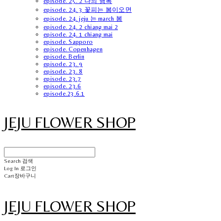
episode. 25. 2 나의 행복
episode. 24. 3 꽃피는 봄이오면
episode. 24. jeju 는 march 봄
episode. 24. 2 chiang mai 2
episode. 24. 1 chiang mai
episode. Sapporo
episode. Copenhagen
episode. Berlin
episode. 23. 9
episode. 23. 8
episode. 23.7
episode. 23.6
episode.23.6.1
JEJU FLOWER SHOP
Search
검색
Log In
로그인
Cart
장바구니
JEJU FLOWER SHOP