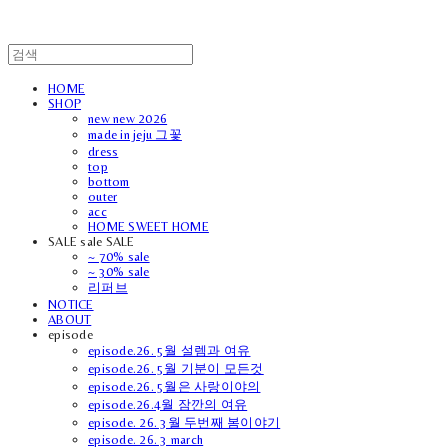
HOME
SHOP
new new 2026
made in jeju 그꽃
dress
top
bottom
outer
acc
HOME SWEET HOME
SALE sale SALE
~ 70% sale
~ 30% sale
리퍼브
NOTICE
ABOUT
episode
episode.26. 5월 설렘과 여유
episode.26. 5월 기분이 모든것
episode.26. 5월은 사랑이야의
episode.26.4월 잠깐의 여유
episode. 26. 3월 두번째 봄이야기
episode. 26. 3 march