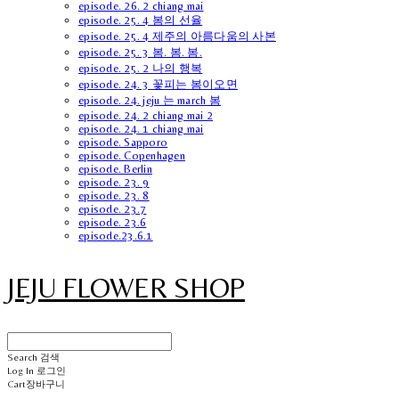
episode. 26. 2 chiang mai
episode. 25. 4 봄의 선율
episode. 25. 4 제주의 아름다움의 사본
episode. 25. 3 봄. 봄. 봄.
episode. 25. 2 나의 행복
episode. 24. 3 꽃피는 봄이오면
episode. 24. jeju 는 march 봄
episode. 24. 2 chiang mai 2
episode. 24. 1 chiang mai
episode. Sapporo
episode. Copenhagen
episode. Berlin
episode. 23. 9
episode. 23. 8
episode. 23.7
episode. 23.6
episode.23.6.1
JEJU FLOWER SHOP
Search
검색
Log In
로그인
Cart
장바구니