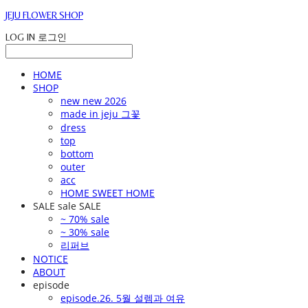
JEJU FLOWER SHOP
LOG IN
로그인
HOME
SHOP
new new 2026
made in jeju 그꽃
dress
top
bottom
outer
acc
HOME SWEET HOME
SALE sale SALE
~ 70% sale
~ 30% sale
리퍼브
NOTICE
ABOUT
episode
episode.26. 5월 설렘과 여유