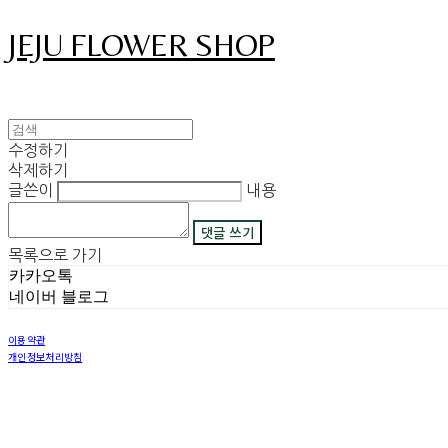
JEJU FLOWER SHOP
수정하기
삭제하기
글쓴이
내용
댓글 쓰기
목록으로 가기
카카오톡
네이버 블로그
이용약관
개인정보처리방침
사업자정보확인
상호: 그꽃 | 이메일: 08311029@naver.com
사업자등록번호:
450-42-00530
| 통신판매:
2018-제주구좌읍-제69호
| 호스팅제공자: (주)식스샵