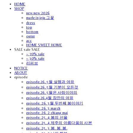
HOME
SHOP
new new 2026
made in jeju 그꽃
dress
top
bottom
outer
acc
HOME SWEET HOME
SALE sale SALE
~ 70% sale
~ 30% sale
리퍼브
NOTICE
ABOUT
episode
episode.26. 5월 설렘과 여유
episode.26. 5월 기분이 모든것
episode.26. 5월은 사랑이야의
episode.26.4월 잠깐의 여유
episode. 26. 3월 두번째 봄이야기
episode. 26. 3 march
episode. 26. 2 chiang mai
episode. 25. 4 봄의 선율
episode. 25. 4 제주의 아름다움의 사본
episode. 25. 3 봄. 봄. 봄.