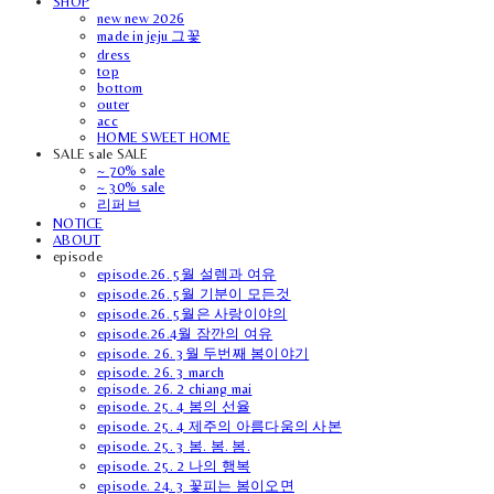
SHOP
new new 2026
made in jeju 그꽃
dress
top
bottom
outer
acc
HOME SWEET HOME
SALE sale SALE
~ 70% sale
~ 30% sale
리퍼브
NOTICE
ABOUT
episode
episode.26. 5월 설렘과 여유
episode.26. 5월 기분이 모든것
episode.26. 5월은 사랑이야의
episode.26.4월 잠깐의 여유
episode. 26. 3월 두번째 봄이야기
episode. 26. 3 march
episode. 26. 2 chiang mai
episode. 25. 4 봄의 선율
episode. 25. 4 제주의 아름다움의 사본
episode. 25. 3 봄. 봄. 봄.
episode. 25. 2 나의 행복
episode. 24. 3 꽃피는 봄이오면