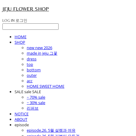
JEJU FLOWER SHOP
LOG IN
로그인
HOME
SHOP
new new 2026
made in jeju 그꽃
dress
top
bottom
outer
acc
HOME SWEET HOME
SALE sale SALE
~ 70% sale
~ 30% sale
리퍼브
NOTICE
ABOUT
episode
episode.26. 5월 설렘과 여유