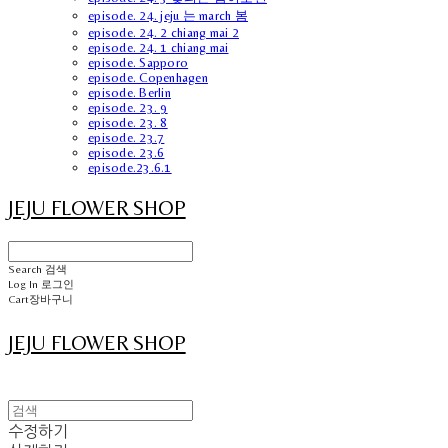
episode. 24. jeju 는 march 봄
episode. 24. 2 chiang mai 2
episode. 24. 1 chiang mai
episode. Sapporo
episode. Copenhagen
episode. Berlin
episode. 23. 9
episode. 23. 8
episode. 23.7
episode. 23.6
episode.23.6.1
JEJU FLOWER SHOP
Search
검색
Log In
로그인
Cart
장바구니
JEJU FLOWER SHOP
수정하기