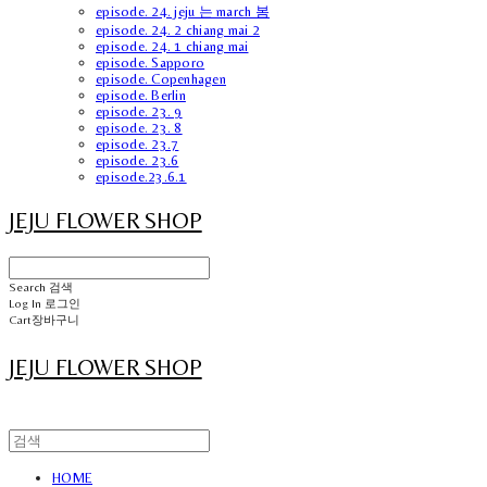
episode. 24. jeju 는 march 봄
episode. 24. 2 chiang mai 2
episode. 24. 1 chiang mai
episode. Sapporo
episode. Copenhagen
episode. Berlin
episode. 23. 9
episode. 23. 8
episode. 23.7
episode. 23.6
episode.23.6.1
JEJU FLOWER SHOP
Search
검색
Log In
로그인
Cart
장바구니
JEJU FLOWER SHOP
HOME