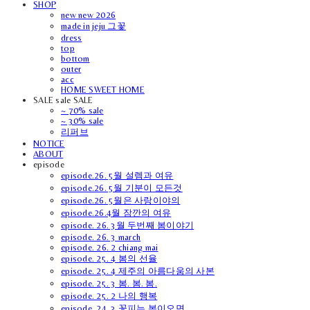
SHOP
new new 2026
made in jeju 그꽃
dress
top
bottom
outer
acc
HOME SWEET HOME
SALE sale SALE
~ 70% sale
~ 30% sale
리퍼브
NOTICE
ABOUT
episode
episode.26. 5월 설렘과 여유
episode.26. 5월 기분이 모든것
episode.26. 5월은 사랑이야의
episode.26.4월 잠깐의 여유
episode. 26. 3월 두번째 봄이야기
episode. 26. 3 march
episode. 26. 2 chiang mai
episode. 25. 4 봄의 선율
episode. 25. 4 제주의 아름다움의 사본
episode. 25. 3 봄. 봄. 봄.
episode. 25. 2 나의 행복
episode. 24. 3 꽃피는 봄이오면