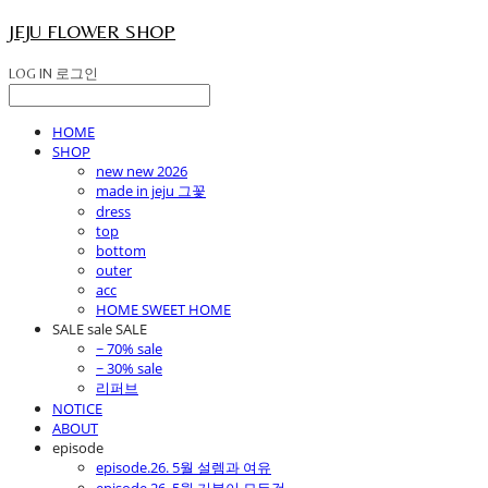
JEJU FLOWER SHOP
LOG IN
로그인
HOME
SHOP
new new 2026
made in jeju 그꽃
dress
top
bottom
outer
acc
HOME SWEET HOME
SALE sale SALE
~ 70% sale
~ 30% sale
리퍼브
NOTICE
ABOUT
episode
episode.26. 5월 설렘과 여유