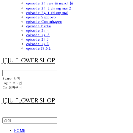
episode. 24. jeju 는 march 봄
episode. 24. 2 chiang mai 2
episode. 24. 1 chiang mai
episode. Sapporo
episode. Copenhagen
episode. Berlin
episode. 23. 9
episode. 23. 8
episode. 23.7
episode. 23.6
episode.23.6.1
JEJU FLOWER SHOP
Search
검색
Log In
로그인
Cart
장바구니
JEJU FLOWER SHOP
HOME