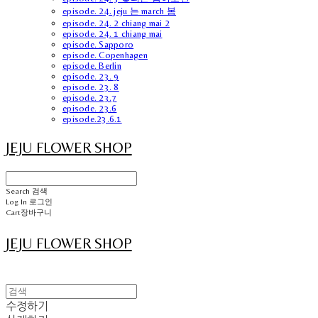
episode. 24. jeju 는 march 봄
episode. 24. 2 chiang mai 2
episode. 24. 1 chiang mai
episode. Sapporo
episode. Copenhagen
episode. Berlin
episode. 23. 9
episode. 23. 8
episode. 23.7
episode. 23.6
episode.23.6.1
JEJU FLOWER SHOP
Search
검색
Log In
로그인
Cart
장바구니
JEJU FLOWER SHOP
수정하기