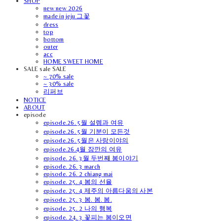
SHOP
new new 2026
made in jeju 그꽃
dress
top
bottom
outer
acc
HOME SWEET HOME
SALE sale SALE
~ 70% sale
~ 30% sale
리퍼브
NOTICE
ABOUT
episode
episode.26. 5월 설렘과 여유
episode.26. 5월 기분이 모든것
episode.26. 5월은 사랑이야의
episode.26.4월 잠깐의 여유
episode. 26. 3월 두번째 봄이야기
episode. 26. 3 march
episode. 26. 2 chiang mai
episode. 25. 4 봄의 선율
episode. 25. 4 제주의 아름다움의 사본
episode. 25. 3 봄. 봄. 봄.
episode. 25. 2 나의 행복
episode. 24. 3 꽃피는 봄이오면