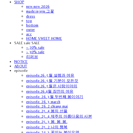
SHOP
new new 2026
made in jeju 그꽃
dress
top
bottom
outer
acc
HOME SWEET HOME
SALE sale SALE
~ 70% sale
~ 30% sale
리퍼브
NOTICE
ABOUT
episode
episode.26. 5월 설렘과 여유
episode.26. 5월 기분이 모든것
episode.26. 5월은 사랑이야의
episode.26.4월 잠깐의 여유
episode. 26. 3월 두번째 봄이야기
episode. 26. 3 march
episode. 26. 2 chiang mai
episode. 25. 4 봄의 선율
episode. 25. 4 제주의 아름다움의 사본
episode. 25. 3 봄. 봄. 봄.
episode. 25. 2 나의 행복
episode. 24. 3 꽃피는 봄이오면