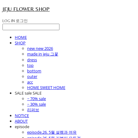
JEJU FLOWER SHOP
LOG IN
로그인
HOME
SHOP
new new 2026
made in jeju 그꽃
dress
top
bottom
outer
acc
HOME SWEET HOME
SALE sale SALE
~ 70% sale
~ 30% sale
리퍼브
NOTICE
ABOUT
episode
episode.26. 5월 설렘과 여유