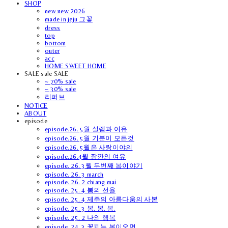
SHOP
new new 2026
made in jeju 그꽃
dress
top
bottom
outer
acc
HOME SWEET HOME
SALE sale SALE
~ 70% sale
~ 30% sale
리퍼브
NOTICE
ABOUT
episode
episode.26. 5월 설렘과 여유
episode.26. 5월 기분이 모든것
episode.26. 5월은 사랑이야의
episode.26.4월 잠깐의 여유
episode. 26. 3월 두번째 봄이야기
episode. 26. 3 march
episode. 26. 2 chiang mai
episode. 25. 4 봄의 선율
episode. 25. 4 제주의 아름다움의 사본
episode. 25. 3 봄. 봄. 봄.
episode. 25. 2 나의 행복
episode. 24. 3 꽃피는 봄이오면