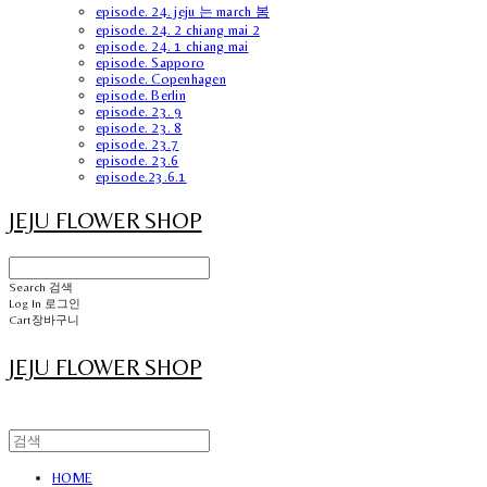
episode. 24. jeju 는 march 봄
episode. 24. 2 chiang mai 2
episode. 24. 1 chiang mai
episode. Sapporo
episode. Copenhagen
episode. Berlin
episode. 23. 9
episode. 23. 8
episode. 23.7
episode. 23.6
episode.23.6.1
JEJU FLOWER SHOP
Search
검색
Log In
로그인
Cart
장바구니
JEJU FLOWER SHOP
HOME