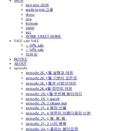
SHOP
new new 2026
made in jeju 그꽃
dress
top
bottom
outer
acc
HOME SWEET HOME
SALE sale SALE
~ 70% sale
~ 30% sale
리퍼브
NOTICE
ABOUT
episode
episode.26. 5월 설렘과 여유
episode.26. 5월 기분이 모든것
episode.26. 5월은 사랑이야의
episode.26.4월 잠깐의 여유
episode. 26. 3월 두번째 봄이야기
episode. 26. 3 march
episode. 26. 2 chiang mai
episode. 25. 4 봄의 선율
episode. 25. 4 제주의 아름다움의 사본
episode. 25. 3 봄. 봄. 봄.
episode. 25. 2 나의 행복
episode. 24. 3 꽃피는 봄이오면