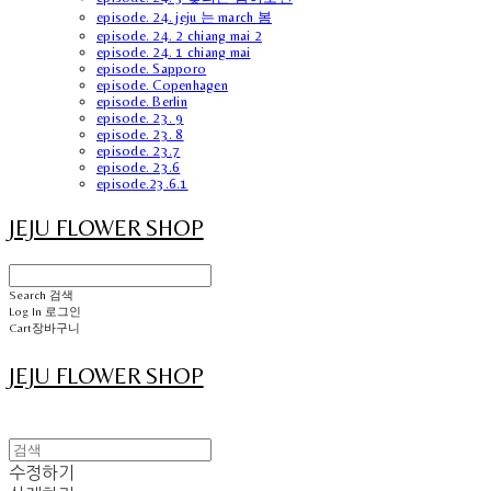
episode. 24. jeju 는 march 봄
episode. 24. 2 chiang mai 2
episode. 24. 1 chiang mai
episode. Sapporo
episode. Copenhagen
episode. Berlin
episode. 23. 9
episode. 23. 8
episode. 23.7
episode. 23.6
episode.23.6.1
JEJU FLOWER SHOP
Search
검색
Log In
로그인
Cart
장바구니
JEJU FLOWER SHOP
수정하기