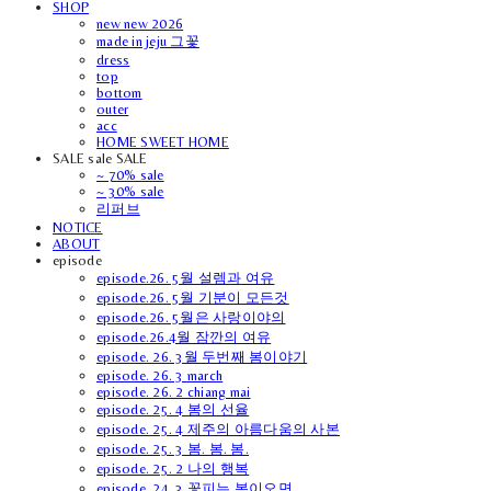
SHOP
new new 2026
made in jeju 그꽃
dress
top
bottom
outer
acc
HOME SWEET HOME
SALE sale SALE
~ 70% sale
~ 30% sale
리퍼브
NOTICE
ABOUT
episode
episode.26. 5월 설렘과 여유
episode.26. 5월 기분이 모든것
episode.26. 5월은 사랑이야의
episode.26.4월 잠깐의 여유
episode. 26. 3월 두번째 봄이야기
episode. 26. 3 march
episode. 26. 2 chiang mai
episode. 25. 4 봄의 선율
episode. 25. 4 제주의 아름다움의 사본
episode. 25. 3 봄. 봄. 봄.
episode. 25. 2 나의 행복
episode. 24. 3 꽃피는 봄이오면