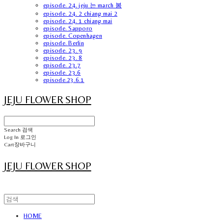
episode. 24. jeju 는 march 봄
episode. 24. 2 chiang mai 2
episode. 24. 1 chiang mai
episode. Sapporo
episode. Copenhagen
episode. Berlin
episode. 23. 9
episode. 23. 8
episode. 23.7
episode. 23.6
episode.23.6.1
JEJU FLOWER SHOP
Search
검색
Log In
로그인
Cart
장바구니
JEJU FLOWER SHOP
HOME