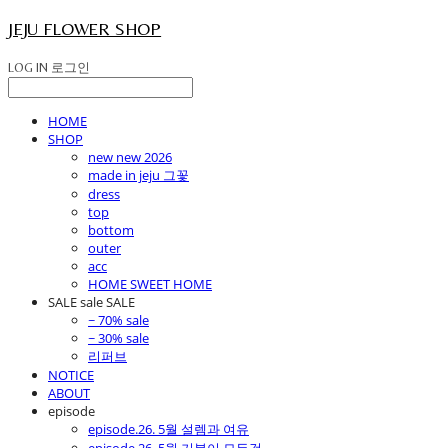
JEJU FLOWER SHOP
LOG IN
로그인
HOME
SHOP
new new 2026
made in jeju 그꽃
dress
top
bottom
outer
acc
HOME SWEET HOME
SALE sale SALE
~ 70% sale
~ 30% sale
리퍼브
NOTICE
ABOUT
episode
episode.26. 5월 설렘과 여유