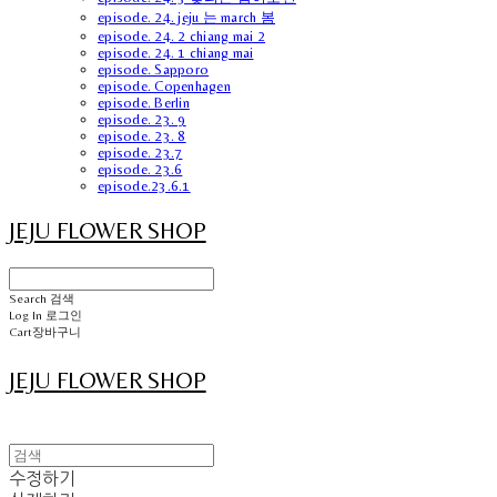
episode. 24. jeju 는 march 봄
episode. 24. 2 chiang mai 2
episode. 24. 1 chiang mai
episode. Sapporo
episode. Copenhagen
episode. Berlin
episode. 23. 9
episode. 23. 8
episode. 23.7
episode. 23.6
episode.23.6.1
JEJU FLOWER SHOP
Search
검색
Log In
로그인
Cart
장바구니
JEJU FLOWER SHOP
수정하기