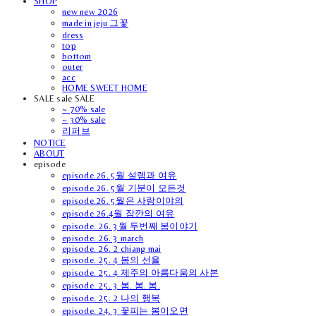
SHOP
new new 2026
made in jeju 그꽃
dress
top
bottom
outer
acc
HOME SWEET HOME
SALE sale SALE
~ 70% sale
~ 30% sale
리퍼브
NOTICE
ABOUT
episode
episode.26. 5월 설렘과 여유
episode.26. 5월 기분이 모든것
episode.26. 5월은 사랑이야의
episode.26.4월 잠깐의 여유
episode. 26. 3월 두번째 봄이야기
episode. 26. 3 march
episode. 26. 2 chiang mai
episode. 25. 4 봄의 선율
episode. 25. 4 제주의 아름다움의 사본
episode. 25. 3 봄. 봄. 봄.
episode. 25. 2 나의 행복
episode. 24. 3 꽃피는 봄이오면