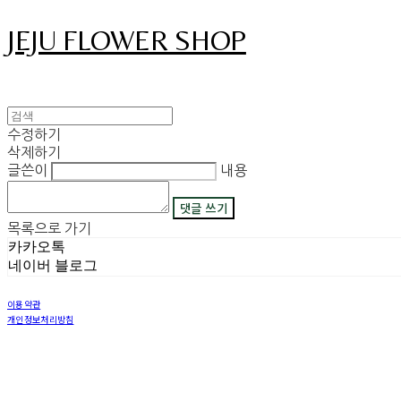
JEJU FLOWER SHOP
수정하기
삭제하기
글쓴이
내용
댓글 쓰기
목록으로 가기
카카오톡
네이버 블로그
이용약관
개인정보처리방침
사업자정보확인
상호: 그꽃 | 이메일: 08311029@naver.com
사업자등록번호:
450-42-00530
| 통신판매:
2018-제주구좌읍-제69호
| 호스팅제공자: (주)식스샵