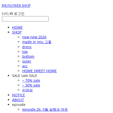
JEJU FLOWER SHOP
LOG IN
로그인
HOME
SHOP
new new 2026
made in jeju 그꽃
dress
top
bottom
outer
acc
HOME SWEET HOME
SALE sale SALE
~ 70% sale
~ 30% sale
리퍼브
NOTICE
ABOUT
episode
episode.26. 5월 설렘과 여유