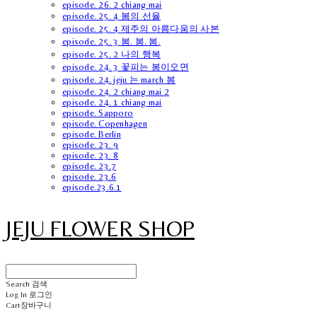
episode. 26. 2 chiang mai
episode. 25. 4 봄의 선율
episode. 25. 4 제주의 아름다움의 사본
episode. 25. 3 봄. 봄. 봄.
episode. 25. 2 나의 행복
episode. 24. 3 꽃피는 봄이오면
episode. 24. jeju 는 march 봄
episode. 24. 2 chiang mai 2
episode. 24. 1 chiang mai
episode. Sapporo
episode. Copenhagen
episode. Berlin
episode. 23. 9
episode. 23. 8
episode. 23.7
episode. 23.6
episode.23.6.1
JEJU FLOWER SHOP
Search
검색
Log In
로그인
Cart
장바구니