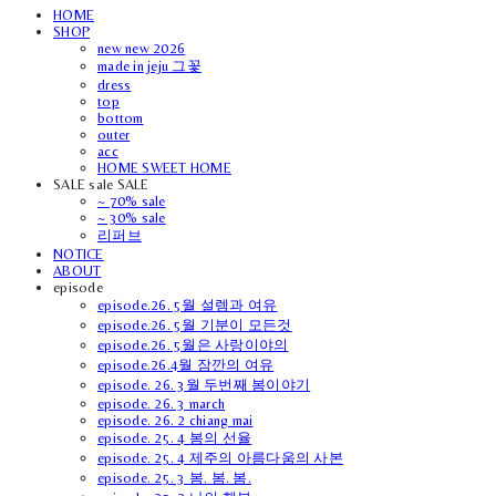
HOME
SHOP
new new 2026
made in jeju 그꽃
dress
top
bottom
outer
acc
HOME SWEET HOME
SALE sale SALE
~ 70% sale
~ 30% sale
리퍼브
NOTICE
ABOUT
episode
episode.26. 5월 설렘과 여유
episode.26. 5월 기분이 모든것
episode.26. 5월은 사랑이야의
episode.26.4월 잠깐의 여유
episode. 26. 3월 두번째 봄이야기
episode. 26. 3 march
episode. 26. 2 chiang mai
episode. 25. 4 봄의 선율
episode. 25. 4 제주의 아름다움의 사본
episode. 25. 3 봄. 봄. 봄.