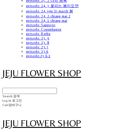
episode. 25. 2 나의 행복
episode. 24. 3 꽃피는 봄이오면
episode. 24. jeju 는 march 봄
episode. 24. 2 chiang mai 2
episode. 24. 1 chiang mai
episode. Sapporo
episode. Copenhagen
episode. Berlin
episode. 23. 9
episode. 23. 8
episode. 23.7
episode. 23.6
episode.23.6.1
JEJU FLOWER SHOP
Search
검색
Log In
로그인
Cart
장바구니
JEJU FLOWER SHOP