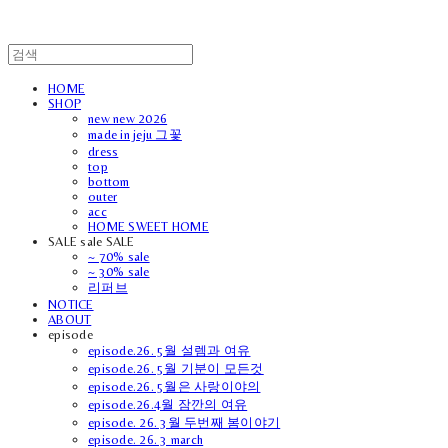
HOME
SHOP
new new 2026
made in jeju 그꽃
dress
top
bottom
outer
acc
HOME SWEET HOME
SALE sale SALE
~ 70% sale
~ 30% sale
리퍼브
NOTICE
ABOUT
episode
episode.26. 5월 설렘과 여유
episode.26. 5월 기분이 모든것
episode.26. 5월은 사랑이야의
episode.26.4월 잠깐의 여유
episode. 26. 3월 두번째 봄이야기
episode. 26. 3 march