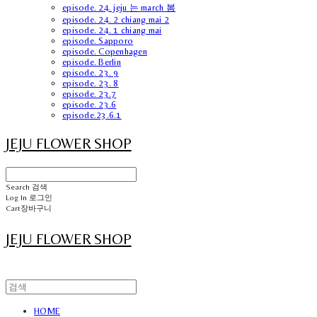
episode. 24. jeju 는 march 봄
episode. 24. 2 chiang mai 2
episode. 24. 1 chiang mai
episode. Sapporo
episode. Copenhagen
episode. Berlin
episode. 23. 9
episode. 23. 8
episode. 23.7
episode. 23.6
episode.23.6.1
JEJU FLOWER SHOP
Search
검색
Log In
로그인
Cart
장바구니
JEJU FLOWER SHOP
HOME