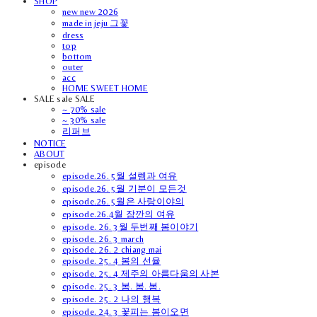
SHOP
new new 2026
made in jeju 그꽃
dress
top
bottom
outer
acc
HOME SWEET HOME
SALE sale SALE
~ 70% sale
~ 30% sale
리퍼브
NOTICE
ABOUT
episode
episode.26. 5월 설렘과 여유
episode.26. 5월 기분이 모든것
episode.26. 5월은 사랑이야의
episode.26.4월 잠깐의 여유
episode. 26. 3월 두번째 봄이야기
episode. 26. 3 march
episode. 26. 2 chiang mai
episode. 25. 4 봄의 선율
episode. 25. 4 제주의 아름다움의 사본
episode. 25. 3 봄. 봄. 봄.
episode. 25. 2 나의 행복
episode. 24. 3 꽃피는 봄이오면