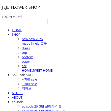
JEJU FLOWER SHOP
LOG IN
로그인
HOME
SHOP
new new 2026
made in jeju 그꽃
dress
top
bottom
outer
acc
HOME SWEET HOME
SALE sale SALE
~ 70% sale
~ 30% sale
리퍼브
NOTICE
ABOUT
episode
episode.26. 5월 설렘과 여유