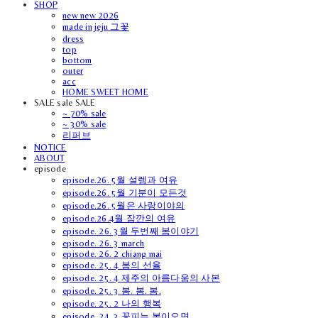
SHOP
new new 2026
made in jeju 그꽃
dress
top
bottom
outer
acc
HOME SWEET HOME
SALE sale SALE
~ 70% sale
~ 30% sale
리퍼브
NOTICE
ABOUT
episode
episode.26. 5월 설렘과 여유
episode.26. 5월 기분이 모든것
episode.26. 5월은 사랑이야의
episode.26.4월 잠깐의 여유
episode. 26. 3월 두번째 봄이야기
episode. 26. 3 march
episode. 26. 2 chiang mai
episode. 25. 4 봄의 선율
episode. 25. 4 제주의 아름다움의 사본
episode. 25. 3 봄. 봄. 봄.
episode. 25. 2 나의 행복
episode. 24. 3 꽃피는 봄이오면