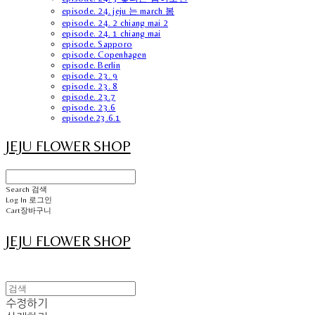
episode. 24. jeju 는 march 봄
episode. 24. 2 chiang mai 2
episode. 24. 1 chiang mai
episode. Sapporo
episode. Copenhagen
episode. Berlin
episode. 23. 9
episode. 23. 8
episode. 23.7
episode. 23.6
episode.23.6.1
JEJU FLOWER SHOP
Search
검색
Log In
로그인
Cart
장바구니
JEJU FLOWER SHOP
수정하기