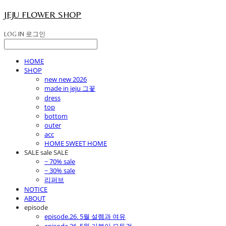
JEJU FLOWER SHOP
LOG IN
로그인
HOME
SHOP
new new 2026
made in jeju 그꽃
dress
top
bottom
outer
acc
HOME SWEET HOME
SALE sale SALE
~ 70% sale
~ 30% sale
리퍼브
NOTICE
ABOUT
episode
episode.26. 5월 설렘과 여유