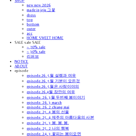
SHOP
new new 2026
made in jeju 그꽃
dress
top
bottom
outer
acc
HOME SWEET HOME
SALE sale SALE
~ 70% sale
~ 30% sale
리퍼브
NOTICE
ABOUT
episode
episode.26. 5월 설렘과 여유
episode.26. 5월 기분이 모든것
episode.26. 5월은 사랑이야의
episode.26.4월 잠깐의 여유
episode. 26. 3월 두번째 봄이야기
episode. 26. 3 march
episode. 26. 2 chiang mai
episode. 25. 4 봄의 선율
episode. 25. 4 제주의 아름다움의 사본
episode. 25. 3 봄. 봄. 봄.
episode. 25. 2 나의 행복
episode. 24. 3 꽃피는 봄이오면