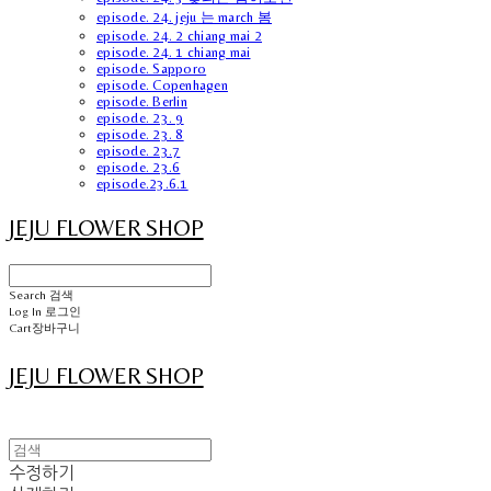
episode. 24. jeju 는 march 봄
episode. 24. 2 chiang mai 2
episode. 24. 1 chiang mai
episode. Sapporo
episode. Copenhagen
episode. Berlin
episode. 23. 9
episode. 23. 8
episode. 23.7
episode. 23.6
episode.23.6.1
JEJU FLOWER SHOP
Search
검색
Log In
로그인
Cart
장바구니
JEJU FLOWER SHOP
수정하기