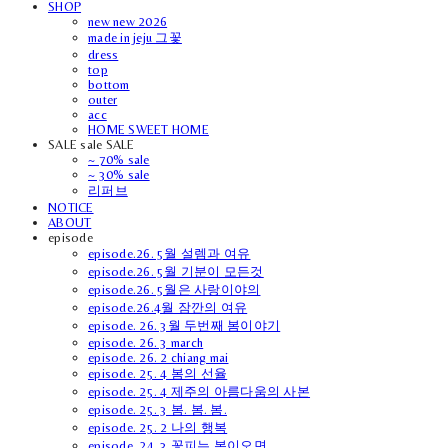
SHOP
new new 2026
made in jeju 그꽃
dress
top
bottom
outer
acc
HOME SWEET HOME
SALE sale SALE
~ 70% sale
~ 30% sale
리퍼브
NOTICE
ABOUT
episode
episode.26. 5월 설렘과 여유
episode.26. 5월 기분이 모든것
episode.26. 5월은 사랑이야의
episode.26.4월 잠깐의 여유
episode. 26. 3월 두번째 봄이야기
episode. 26. 3 march
episode. 26. 2 chiang mai
episode. 25. 4 봄의 선율
episode. 25. 4 제주의 아름다움의 사본
episode. 25. 3 봄. 봄. 봄.
episode. 25. 2 나의 행복
episode. 24. 3 꽃피는 봄이오면