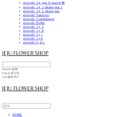
episode. 24. jeju 는 march 봄
episode. 24. 2 chiang mai 2
episode. 24. 1 chiang mai
episode. Sapporo
episode. Copenhagen
episode. Berlin
episode. 23. 9
episode. 23. 8
episode. 23.7
episode. 23.6
episode.23.6.1
JEJU FLOWER SHOP
Search
검색
Log In
로그인
Cart
장바구니
JEJU FLOWER SHOP
HOME