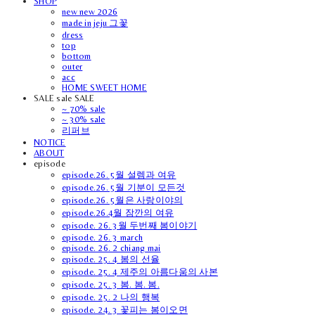
SHOP
new new 2026
made in jeju 그꽃
dress
top
bottom
outer
acc
HOME SWEET HOME
SALE sale SALE
~ 70% sale
~ 30% sale
리퍼브
NOTICE
ABOUT
episode
episode.26. 5월 설렘과 여유
episode.26. 5월 기분이 모든것
episode.26. 5월은 사랑이야의
episode.26.4월 잠깐의 여유
episode. 26. 3월 두번째 봄이야기
episode. 26. 3 march
episode. 26. 2 chiang mai
episode. 25. 4 봄의 선율
episode. 25. 4 제주의 아름다움의 사본
episode. 25. 3 봄. 봄. 봄.
episode. 25. 2 나의 행복
episode. 24. 3 꽃피는 봄이오면