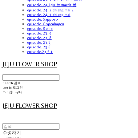
episode. 24. jeju 는 march 봄
episode. 24. 2 chiang mai 2
episode. 24. 1 chiang mai
episode. Sapporo
episode. Copenhagen
episode. Berlin
episode. 23. 9
episode. 23. 8
episode. 23.7
episode. 23.6
episode.23.6.1
JEJU FLOWER SHOP
Search
검색
Log In
로그인
Cart
장바구니
JEJU FLOWER SHOP
수정하기