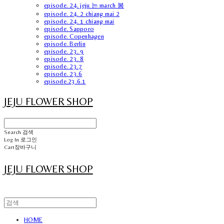
episode. 24. jeju 는 march 봄
episode. 24. 2 chiang mai 2
episode. 24. 1 chiang mai
episode. Sapporo
episode. Copenhagen
episode. Berlin
episode. 23. 9
episode. 23. 8
episode. 23.7
episode. 23.6
episode.23.6.1
JEJU FLOWER SHOP
Search
검색
Log In
로그인
Cart
장바구니
JEJU FLOWER SHOP
HOME