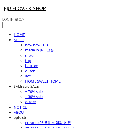
JEJU FLOWER SHOP
LOG IN
로그인
HOME
SHOP
new new 2026
made in jeju 그꽃
dress
top
bottom
outer
acc
HOME SWEET HOME
SALE sale SALE
~ 70% sale
~ 30% sale
리퍼브
NOTICE
ABOUT
episode
episode.26. 5월 설렘과 여유