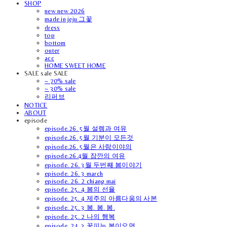
SHOP
new new 2026
made in jeju 그꽃
dress
top
bottom
outer
acc
HOME SWEET HOME
SALE sale SALE
~ 70% sale
~ 30% sale
리퍼브
NOTICE
ABOUT
episode
episode.26. 5월 설렘과 여유
episode.26. 5월 기분이 모든것
episode.26. 5월은 사랑이야의
episode.26.4월 잠깐의 여유
episode. 26. 3월 두번째 봄이야기
episode. 26. 3 march
episode. 26. 2 chiang mai
episode. 25. 4 봄의 선율
episode. 25. 4 제주의 아름다움의 사본
episode. 25. 3 봄. 봄. 봄.
episode. 25. 2 나의 행복
episode. 24. 3 꽃피는 봄이오면