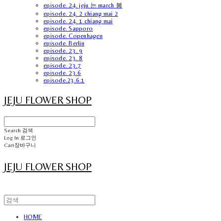
episode. 24. jeju 는 march 봄
episode. 24. 2 chiang mai 2
episode. 24. 1 chiang mai
episode. Sapporo
episode. Copenhagen
episode. Berlin
episode. 23. 9
episode. 23. 8
episode. 23.7
episode. 23.6
episode.23.6.1
JEJU FLOWER SHOP
Search
검색
Log In
로그인
Cart
장바구니
JEJU FLOWER SHOP
HOME