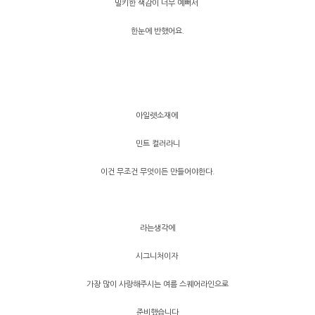
밀키한 색감이 너무 예뻐서
한눈에 반했어요.
아일렛소재에
민트 컬러라니
이건 무조건 무엇이든 만들어야한다.
라는생각에
시그니처이자
가장 많이 사랑해주시는 여름 스퀘어라인으로
준비했습니다