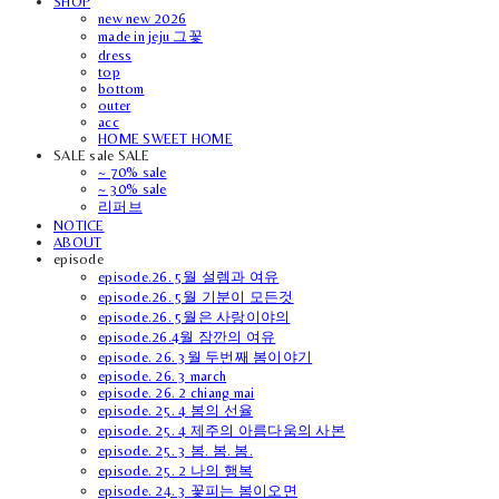
SHOP
new new 2026
made in jeju 그꽃
dress
top
bottom
outer
acc
HOME SWEET HOME
SALE sale SALE
~ 70% sale
~ 30% sale
리퍼브
NOTICE
ABOUT
episode
episode.26. 5월 설렘과 여유
episode.26. 5월 기분이 모든것
episode.26. 5월은 사랑이야의
episode.26.4월 잠깐의 여유
episode. 26. 3월 두번째 봄이야기
episode. 26. 3 march
episode. 26. 2 chiang mai
episode. 25. 4 봄의 선율
episode. 25. 4 제주의 아름다움의 사본
episode. 25. 3 봄. 봄. 봄.
episode. 25. 2 나의 행복
episode. 24. 3 꽃피는 봄이오면