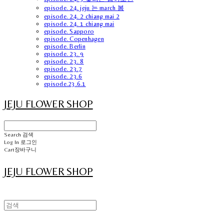
episode. 24. jeju 는 march 봄
episode. 24. 2 chiang mai 2
episode. 24. 1 chiang mai
episode. Sapporo
episode. Copenhagen
episode. Berlin
episode. 23. 9
episode. 23. 8
episode. 23.7
episode. 23.6
episode.23.6.1
JEJU FLOWER SHOP
Search
검색
Log In
로그인
Cart
장바구니
JEJU FLOWER SHOP