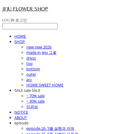
JEJU FLOWER SHOP
LOG IN
로그인
HOME
SHOP
new new 2026
made in jeju 그꽃
dress
top
bottom
outer
acc
HOME SWEET HOME
SALE sale SALE
~ 70% sale
~ 30% sale
리퍼브
NOTICE
ABOUT
episode
episode.26. 5월 설렘과 여유