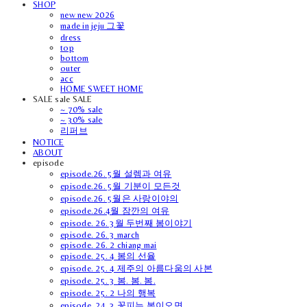
SHOP
new new 2026
made in jeju 그꽃
dress
top
bottom
outer
acc
HOME SWEET HOME
SALE sale SALE
~ 70% sale
~ 30% sale
리퍼브
NOTICE
ABOUT
episode
episode.26. 5월 설렘과 여유
episode.26. 5월 기분이 모든것
episode.26. 5월은 사랑이야의
episode.26.4월 잠깐의 여유
episode. 26. 3월 두번째 봄이야기
episode. 26. 3 march
episode. 26. 2 chiang mai
episode. 25. 4 봄의 선율
episode. 25. 4 제주의 아름다움의 사본
episode. 25. 3 봄. 봄. 봄.
episode. 25. 2 나의 행복
episode. 24. 3 꽃피는 봄이오면