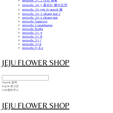
episode. 25. 2 나의 행복
episode. 24. 3 꽃피는 봄이오면
episode. 24. jeju 는 march 봄
episode. 24. 2 chiang mai 2
episode. 24. 1 chiang mai
episode. Sapporo
episode. Copenhagen
episode. Berlin
episode. 23. 9
episode. 23. 8
episode. 23.7
episode. 23.6
episode.23.6.1
JEJU FLOWER SHOP
Search
검색
Log In
로그인
Cart
장바구니
JEJU FLOWER SHOP