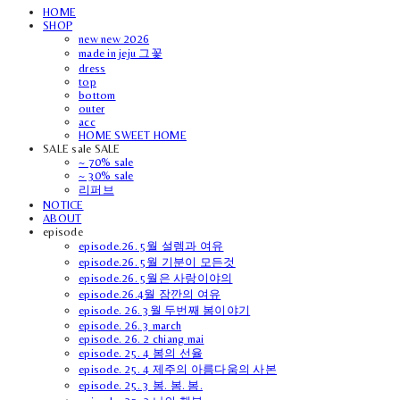
HOME
SHOP
new new 2026
made in jeju 그꽃
dress
top
bottom
outer
acc
HOME SWEET HOME
SALE sale SALE
~ 70% sale
~ 30% sale
리퍼브
NOTICE
ABOUT
episode
episode.26. 5월 설렘과 여유
episode.26. 5월 기분이 모든것
episode.26. 5월은 사랑이야의
episode.26.4월 잠깐의 여유
episode. 26. 3월 두번째 봄이야기
episode. 26. 3 march
episode. 26. 2 chiang mai
episode. 25. 4 봄의 선율
episode. 25. 4 제주의 아름다움의 사본
episode. 25. 3 봄. 봄. 봄.