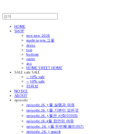
HOME
SHOP
new new 2026
made in jeju 그꽃
dress
top
bottom
outer
acc
HOME SWEET HOME
SALE sale SALE
~ 70% sale
~ 30% sale
리퍼브
NOTICE
ABOUT
episode
episode.26. 5월 설렘과 여유
episode.26. 5월 기분이 모든것
episode.26. 5월은 사랑이야의
episode.26.4월 잠깐의 여유
episode. 26. 3월 두번째 봄이야기
episode. 26. 3 march