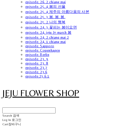
episode. 26. 2 chiang mai
episode. 25. 4 봄의 선율
episode. 25. 4 제주의 아름다움의 사본
episode. 25. 3 봄. 봄. 봄.
episode. 25. 2 나의 행복
episode. 24. 3 꽃피는 봄이오면
episode. 24. jeju 는 march 봄
episode. 24. 2 chiang mai 2
episode. 24. 1 chiang mai
episode. Sapporo
episode. Copenhagen
episode. Berlin
episode. 23. 9
episode. 23. 8
episode. 23.7
episode. 23.6
episode.23.6.1
JEJU FLOWER SHOP
Search
검색
Log In
로그인
Cart
장바구니