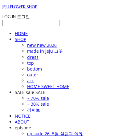
JEJU FLOWER SHOP
LOG IN
로그인
HOME
SHOP
new new 2026
made in jeju 그꽃
dress
top
bottom
outer
acc
HOME SWEET HOME
SALE sale SALE
~ 70% sale
~ 30% sale
리퍼브
NOTICE
ABOUT
episode
episode.26. 5월 설렘과 여유