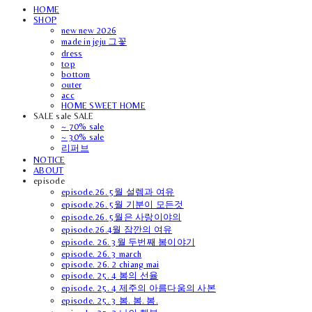
HOME
SHOP
new new 2026
made in jeju 그꽃
dress
top
bottom
outer
acc
HOME SWEET HOME
SALE sale SALE
~ 70% sale
~ 30% sale
리퍼브
NOTICE
ABOUT
episode
episode.26. 5월 설렘과 여유
episode.26. 5월 기분이 모든것
episode.26. 5월은 사랑이야의
episode.26.4월 잠깐의 여유
episode. 26. 3월 두번째 봄이야기
episode. 26. 3 march
episode. 26. 2 chiang mai
episode. 25. 4 봄의 선율
episode. 25. 4 제주의 아름다움의 사본
episode. 25. 3 봄. 봄. 봄.