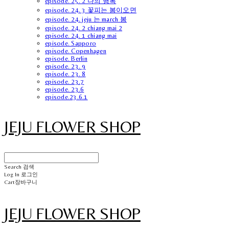
episode. 25. 2 나의 행복
episode. 24. 3 꽃피는 봄이오면
episode. 24. jeju 는 march 봄
episode. 24. 2 chiang mai 2
episode. 24. 1 chiang mai
episode. Sapporo
episode. Copenhagen
episode. Berlin
episode. 23. 9
episode. 23. 8
episode. 23.7
episode. 23.6
episode.23.6.1
JEJU FLOWER SHOP
Search
검색
Log In
로그인
Cart
장바구니
JEJU FLOWER SHOP