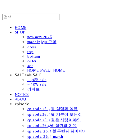
HOME
SHOP
new new 2026
made in jeju 그꽃
dress
top
bottom
outer
acc
HOME SWEET HOME
SALE sale SALE
~ 70% sale
~ 30% sale
리퍼브
NOTICE
ABOUT
episode
episode.26. 5월 설렘과 여유
episode.26. 5월 기분이 모든것
episode.26. 5월은 사랑이야의
episode.26.4월 잠깐의 여유
episode. 26. 3월 두번째 봄이야기
episode. 26. 3 march