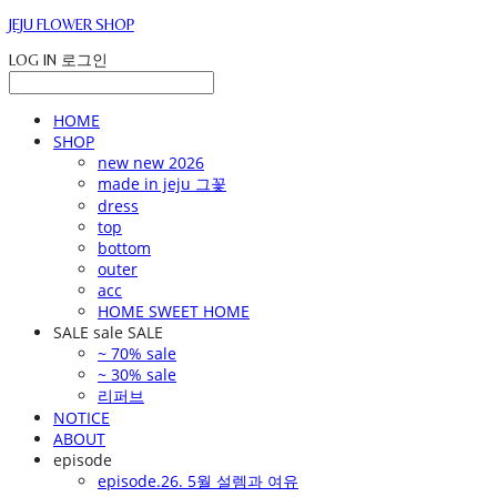
JEJU FLOWER SHOP
LOG IN
로그인
HOME
SHOP
new new 2026
made in jeju 그꽃
dress
top
bottom
outer
acc
HOME SWEET HOME
SALE sale SALE
~ 70% sale
~ 30% sale
리퍼브
NOTICE
ABOUT
episode
episode.26. 5월 설렘과 여유