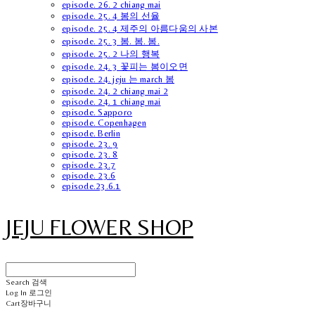
episode. 26. 2 chiang mai
episode. 25. 4 봄의 선율
episode. 25. 4 제주의 아름다움의 사본
episode. 25. 3 봄. 봄. 봄.
episode. 25. 2 나의 행복
episode. 24. 3 꽃피는 봄이오면
episode. 24. jeju 는 march 봄
episode. 24. 2 chiang mai 2
episode. 24. 1 chiang mai
episode. Sapporo
episode. Copenhagen
episode. Berlin
episode. 23. 9
episode. 23. 8
episode. 23.7
episode. 23.6
episode.23.6.1
JEJU FLOWER SHOP
Search
검색
Log In
로그인
Cart
장바구니