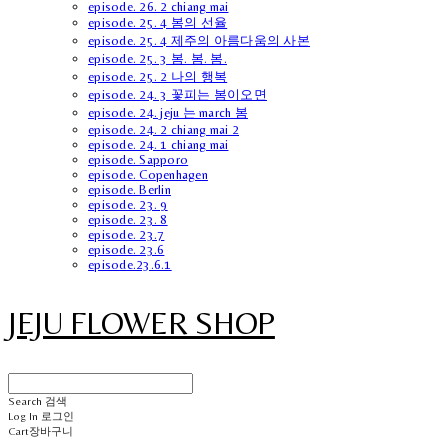
episode. 26. 2 chiang mai
episode. 25. 4 봄의 선율
episode. 25. 4 제주의 아름다움의 사본
episode. 25. 3 봄. 봄. 봄.
episode. 25. 2 나의 행복
episode. 24. 3 꽃피는 봄이오면
episode. 24. jeju 는 march 봄
episode. 24. 2 chiang mai 2
episode. 24. 1 chiang mai
episode. Sapporo
episode. Copenhagen
episode. Berlin
episode. 23. 9
episode. 23. 8
episode. 23.7
episode. 23.6
episode.23.6.1
JEJU FLOWER SHOP
Search
검색
Log In
로그인
Cart
장바구니