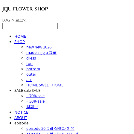
JEJU FLOWER SHOP
LOG IN
로그인
HOME
SHOP
new new 2026
made in jeju 그꽃
dress
top
bottom
outer
acc
HOME SWEET HOME
SALE sale SALE
~ 70% sale
~ 30% sale
리퍼브
NOTICE
ABOUT
episode
episode.26. 5월 설렘과 여유