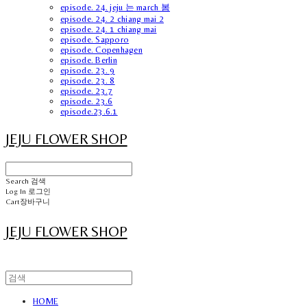
episode. 24. jeju 는 march 봄
episode. 24. 2 chiang mai 2
episode. 24. 1 chiang mai
episode. Sapporo
episode. Copenhagen
episode. Berlin
episode. 23. 9
episode. 23. 8
episode. 23.7
episode. 23.6
episode.23.6.1
JEJU FLOWER SHOP
Search
검색
Log In
로그인
Cart
장바구니
JEJU FLOWER SHOP
HOME