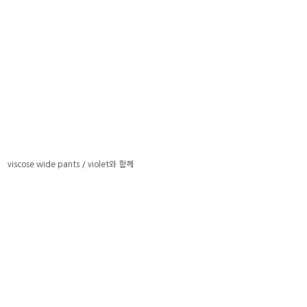
viscose wide pants / violet와 함께