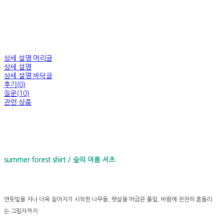
상세 설명 머리글
상세 설명
상세 설명 바닥글
후기(0)
질문(10)
관련 상품
summer forest shirt / 숲의 여름 셔츠
연둣빛을 지나 더욱 짙어지기 시작한 나무들, 햇살을 머금은 풀잎, 바람에 천천히 흔들리
는 그림자까지