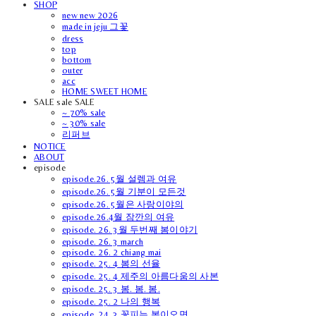
SHOP
new new 2026
made in jeju 그꽃
dress
top
bottom
outer
acc
HOME SWEET HOME
SALE sale SALE
~ 70% sale
~ 30% sale
리퍼브
NOTICE
ABOUT
episode
episode.26. 5월 설렘과 여유
episode.26. 5월 기분이 모든것
episode.26. 5월은 사랑이야의
episode.26.4월 잠깐의 여유
episode. 26. 3월 두번째 봄이야기
episode. 26. 3 march
episode. 26. 2 chiang mai
episode. 25. 4 봄의 선율
episode. 25. 4 제주의 아름다움의 사본
episode. 25. 3 봄. 봄. 봄.
episode. 25. 2 나의 행복
episode. 24. 3 꽃피는 봄이오면