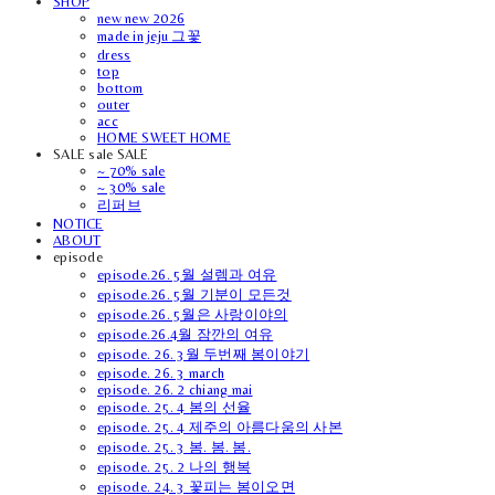
SHOP
new new 2026
made in jeju 그꽃
dress
top
bottom
outer
acc
HOME SWEET HOME
SALE sale SALE
~ 70% sale
~ 30% sale
리퍼브
NOTICE
ABOUT
episode
episode.26. 5월 설렘과 여유
episode.26. 5월 기분이 모든것
episode.26. 5월은 사랑이야의
episode.26.4월 잠깐의 여유
episode. 26. 3월 두번째 봄이야기
episode. 26. 3 march
episode. 26. 2 chiang mai
episode. 25. 4 봄의 선율
episode. 25. 4 제주의 아름다움의 사본
episode. 25. 3 봄. 봄. 봄.
episode. 25. 2 나의 행복
episode. 24. 3 꽃피는 봄이오면