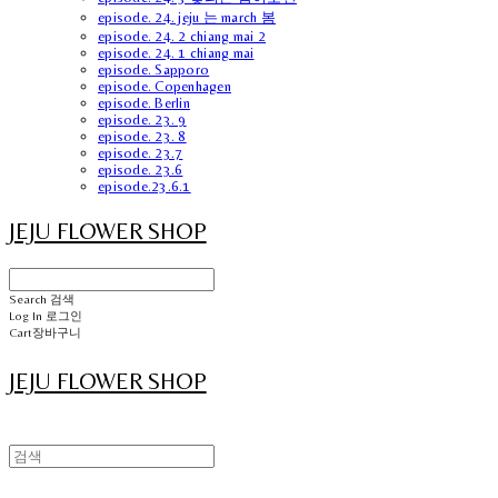
episode. 24. jeju 는 march 봄
episode. 24. 2 chiang mai 2
episode. 24. 1 chiang mai
episode. Sapporo
episode. Copenhagen
episode. Berlin
episode. 23. 9
episode. 23. 8
episode. 23.7
episode. 23.6
episode.23.6.1
JEJU FLOWER SHOP
Search
검색
Log In
로그인
Cart
장바구니
JEJU FLOWER SHOP