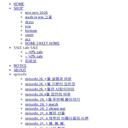
HOME
SHOP
new new 2026
made in jeju 그꽃
dress
top
bottom
outer
acc
HOME SWEET HOME
SALE sale SALE
~ 70% sale
~ 30% sale
리퍼브
NOTICE
ABOUT
episode
episode.26. 5월 설렘과 여유
episode.26. 5월 기분이 모든것
episode.26. 5월은 사랑이야의
episode.26.4월 잠깐의 여유
episode. 26. 3월 두번째 봄이야기
episode. 26. 3 march
episode. 26. 2 chiang mai
episode. 25. 4 봄의 선율
episode. 25. 4 제주의 아름다움의 사본
episode. 25. 3 봄. 봄. 봄.