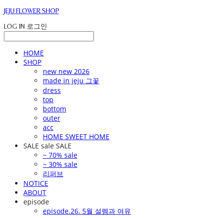
JEJU FLOWER SHOP
LOG IN
로그인
HOME
SHOP
new new 2026
made in jeju 그꽃
dress
top
bottom
outer
acc
HOME SWEET HOME
SALE sale SALE
~ 70% sale
~ 30% sale
리퍼브
NOTICE
ABOUT
episode
episode.26. 5월 설렘과 여유