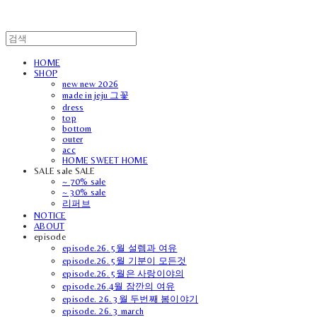
HOME
SHOP
new new 2026
made in jeju 그꽃
dress
top
bottom
outer
acc
HOME SWEET HOME
SALE sale SALE
~ 70% sale
~ 30% sale
리퍼브
NOTICE
ABOUT
episode
episode.26. 5월 설렘과 여유
episode.26. 5월 기분이 모든것
episode.26. 5월은 사랑이야의
episode.26.4월 잠깐의 여유
episode. 26. 3월 두번째 봄이야기
episode. 26. 3 march