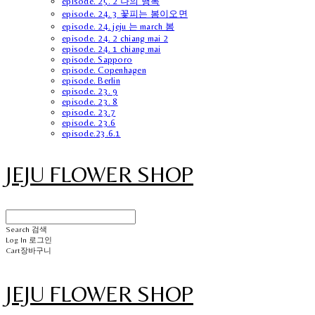
episode. 25. 2 나의 행복
episode. 24. 3 꽃피는 봄이오면
episode. 24. jeju 는 march 봄
episode. 24. 2 chiang mai 2
episode. 24. 1 chiang mai
episode. Sapporo
episode. Copenhagen
episode. Berlin
episode. 23. 9
episode. 23. 8
episode. 23.7
episode. 23.6
episode.23.6.1
JEJU FLOWER SHOP
Search
검색
Log In
로그인
Cart
장바구니
JEJU FLOWER SHOP