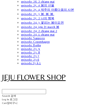
episode. 26. 2 chiang mai
episode. 25. 4 봄의 선율
episode. 25. 4 제주의 아름다움의 사본
episode. 25. 3 봄. 봄. 봄.
episode. 25. 2 나의 행복
episode. 24. 3 꽃피는 봄이오면
episode. 24. jeju 는 march 봄
episode. 24. 2 chiang mai 2
episode. 24. 1 chiang mai
episode. Sapporo
episode. Copenhagen
episode. Berlin
episode. 23. 9
episode. 23. 8
episode. 23.7
episode. 23.6
episode.23.6.1
JEJU FLOWER SHOP
Search
검색
Log In
로그인
Cart
장바구니