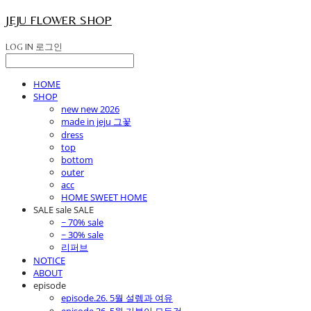
JEJU FLOWER SHOP
LOG IN
로그인
HOME
SHOP
new new 2026
made in jeju 그꽃
dress
top
bottom
outer
acc
HOME SWEET HOME
SALE sale SALE
~ 70% sale
~ 30% sale
리퍼브
NOTICE
ABOUT
episode
episode.26. 5월 설렘과 여유