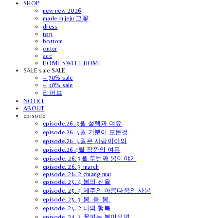
SHOP
new new 2026
made in jeju 그꽃
dress
top
bottom
outer
acc
HOME SWEET HOME
SALE sale SALE
~ 70% sale
~ 30% sale
리퍼브
NOTICE
ABOUT
episode
episode.26. 5월 설렘과 여유
episode.26. 5월 기분이 모든것
episode.26. 5월은 사랑이야의
episode.26.4월 잠깐의 여유
episode. 26. 3월 두번째 봄이야기
episode. 26. 3 march
episode. 26. 2 chiang mai
episode. 25. 4 봄의 선율
episode. 25. 4 제주의 아름다움의 사본
episode. 25. 3 봄. 봄. 봄.
episode. 25. 2 나의 행복
episode. 24. 3 꽃피는 봄이오면