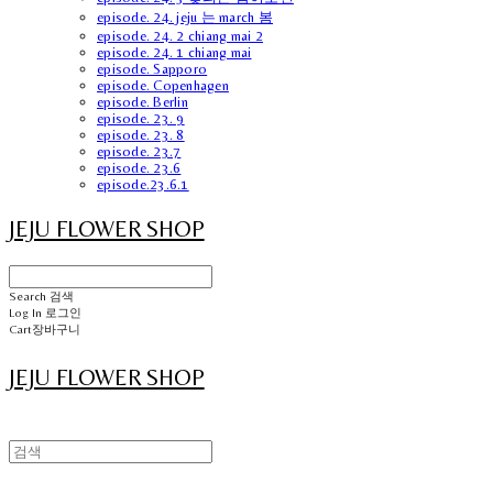
episode. 24. jeju 는 march 봄
episode. 24. 2 chiang mai 2
episode. 24. 1 chiang mai
episode. Sapporo
episode. Copenhagen
episode. Berlin
episode. 23. 9
episode. 23. 8
episode. 23.7
episode. 23.6
episode.23.6.1
JEJU FLOWER SHOP
Search
검색
Log In
로그인
Cart
장바구니
JEJU FLOWER SHOP