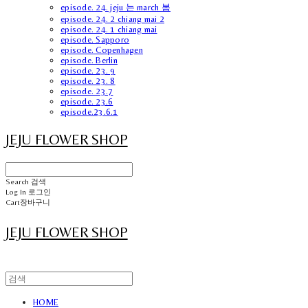
episode. 24. jeju 는 march 봄
episode. 24. 2 chiang mai 2
episode. 24. 1 chiang mai
episode. Sapporo
episode. Copenhagen
episode. Berlin
episode. 23. 9
episode. 23. 8
episode. 23.7
episode. 23.6
episode.23.6.1
JEJU FLOWER SHOP
Search
검색
Log In
로그인
Cart
장바구니
JEJU FLOWER SHOP
HOME