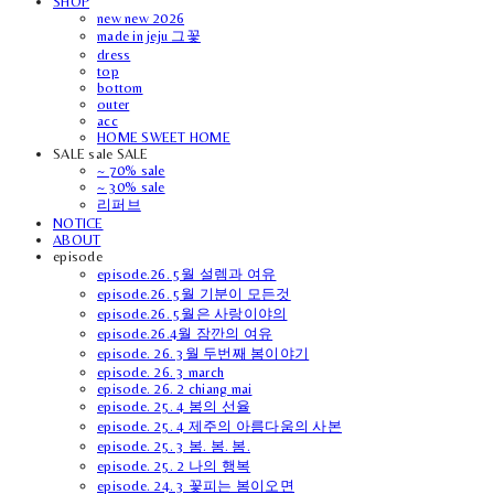
SHOP
new new 2026
made in jeju 그꽃
dress
top
bottom
outer
acc
HOME SWEET HOME
SALE sale SALE
~ 70% sale
~ 30% sale
리퍼브
NOTICE
ABOUT
episode
episode.26. 5월 설렘과 여유
episode.26. 5월 기분이 모든것
episode.26. 5월은 사랑이야의
episode.26.4월 잠깐의 여유
episode. 26. 3월 두번째 봄이야기
episode. 26. 3 march
episode. 26. 2 chiang mai
episode. 25. 4 봄의 선율
episode. 25. 4 제주의 아름다움의 사본
episode. 25. 3 봄. 봄. 봄.
episode. 25. 2 나의 행복
episode. 24. 3 꽃피는 봄이오면