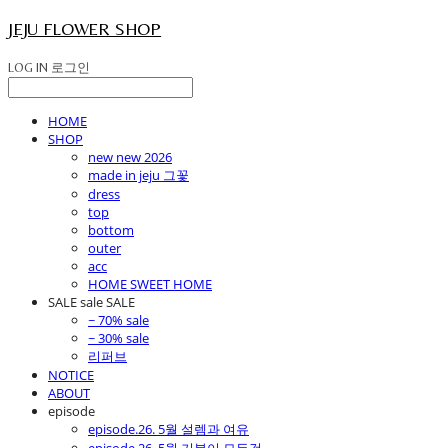
JEJU FLOWER SHOP
LOG IN
로그인
HOME
SHOP
new new 2026
made in jeju 그꽃
dress
top
bottom
outer
acc
HOME SWEET HOME
SALE sale SALE
~ 70% sale
~ 30% sale
리퍼브
NOTICE
ABOUT
episode
episode.26. 5월 설렘과 여유