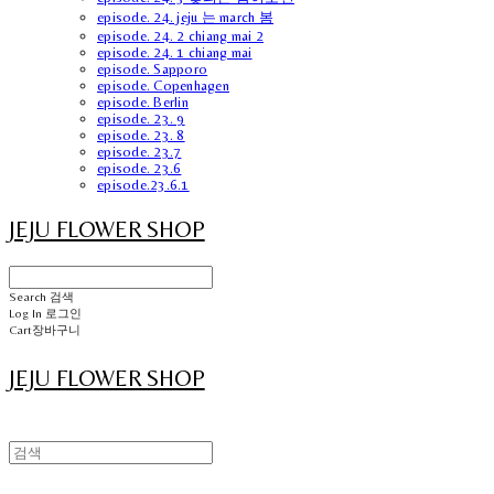
episode. 24. jeju 는 march 봄
episode. 24. 2 chiang mai 2
episode. 24. 1 chiang mai
episode. Sapporo
episode. Copenhagen
episode. Berlin
episode. 23. 9
episode. 23. 8
episode. 23.7
episode. 23.6
episode.23.6.1
JEJU FLOWER SHOP
Search
검색
Log In
로그인
Cart
장바구니
JEJU FLOWER SHOP