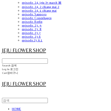
episode. 24. jeju 는 march 봄
episode. 24. 2 chiang mai 2
episode. 24. 1 chiang mai
episode. Sapporo
episode. Copenhagen
episode. Berlin
episode. 23. 9
episode. 23. 8
episode. 23.7
episode. 23.6
episode.23.6.1
JEJU FLOWER SHOP
Search
검색
Log In
로그인
Cart
장바구니
JEJU FLOWER SHOP
HOME