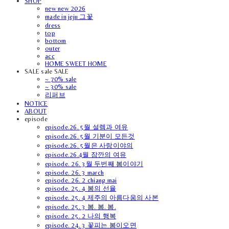
SHOP
new new 2026
made in jeju 그꽃
dress
top
bottom
outer
acc
HOME SWEET HOME
SALE sale SALE
~ 70% sale
~ 30% sale
리퍼브
NOTICE
ABOUT
episode
episode.26. 5월 설렘과 여유
episode.26. 5월 기분이 모든것
episode.26. 5월은 사랑이야의
episode.26.4월 잠깐의 여유
episode. 26. 3월 두번째 봄이야기
episode. 26. 3 march
episode. 26. 2 chiang mai
episode. 25. 4 봄의 선율
episode. 25. 4 제주의 아름다움의 사본
episode. 25. 3 봄. 봄. 봄.
episode. 25. 2 나의 행복
episode. 24. 3 꽃피는 봄이오면