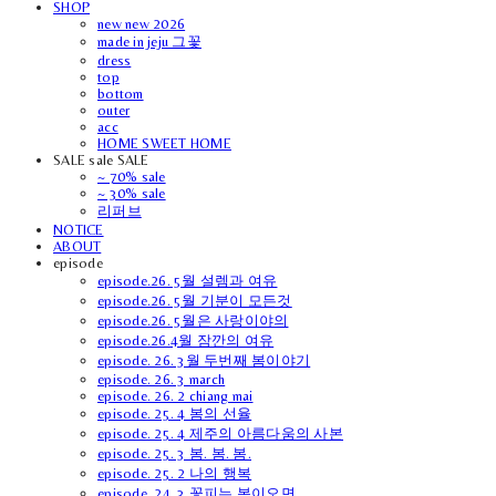
SHOP
new new 2026
made in jeju 그꽃
dress
top
bottom
outer
acc
HOME SWEET HOME
SALE sale SALE
~ 70% sale
~ 30% sale
리퍼브
NOTICE
ABOUT
episode
episode.26. 5월 설렘과 여유
episode.26. 5월 기분이 모든것
episode.26. 5월은 사랑이야의
episode.26.4월 잠깐의 여유
episode. 26. 3월 두번째 봄이야기
episode. 26. 3 march
episode. 26. 2 chiang mai
episode. 25. 4 봄의 선율
episode. 25. 4 제주의 아름다움의 사본
episode. 25. 3 봄. 봄. 봄.
episode. 25. 2 나의 행복
episode. 24. 3 꽃피는 봄이오면