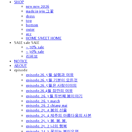
SHOP
new new 2026
made in jeju 그꽃
dress
top
bottom
outer
acc
HOME SWEET HOME
SALE sale SALE
~ 70% sale
~ 30% sale
리퍼브
NOTICE
ABOUT
episode
episode.26. 5월 설렘과 여유
episode.26. 5월 기분이 모든것
episode.26. 5월은 사랑이야의
episode.26.4월 잠깐의 여유
episode. 26. 3월 두번째 봄이야기
episode. 26. 3 march
episode. 26. 2 chiang mai
episode. 25. 4 봄의 선율
episode. 25. 4 제주의 아름다움의 사본
episode. 25. 3 봄. 봄. 봄.
episode. 25. 2 나의 행복
episode. 24. 3 꽃피는 봄이오면