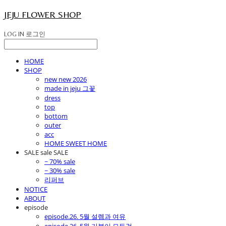
JEJU FLOWER SHOP
LOG IN
로그인
HOME
SHOP
new new 2026
made in jeju 그꽃
dress
top
bottom
outer
acc
HOME SWEET HOME
SALE sale SALE
~ 70% sale
~ 30% sale
리퍼브
NOTICE
ABOUT
episode
episode.26. 5월 설렘과 여유