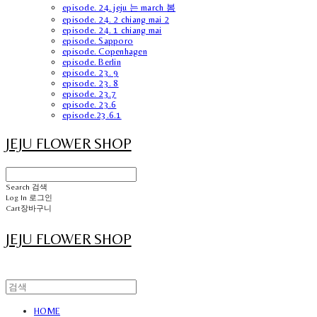
episode. 24. jeju 는 march 봄
episode. 24. 2 chiang mai 2
episode. 24. 1 chiang mai
episode. Sapporo
episode. Copenhagen
episode. Berlin
episode. 23. 9
episode. 23. 8
episode. 23.7
episode. 23.6
episode.23.6.1
JEJU FLOWER SHOP
Search
검색
Log In
로그인
Cart
장바구니
JEJU FLOWER SHOP
HOME