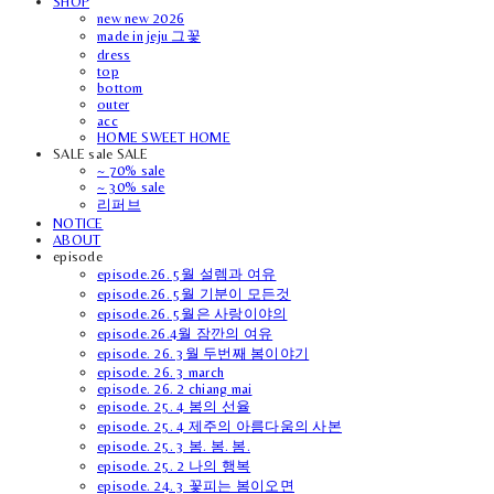
SHOP
new new 2026
made in jeju 그꽃
dress
top
bottom
outer
acc
HOME SWEET HOME
SALE sale SALE
~ 70% sale
~ 30% sale
리퍼브
NOTICE
ABOUT
episode
episode.26. 5월 설렘과 여유
episode.26. 5월 기분이 모든것
episode.26. 5월은 사랑이야의
episode.26.4월 잠깐의 여유
episode. 26. 3월 두번째 봄이야기
episode. 26. 3 march
episode. 26. 2 chiang mai
episode. 25. 4 봄의 선율
episode. 25. 4 제주의 아름다움의 사본
episode. 25. 3 봄. 봄. 봄.
episode. 25. 2 나의 행복
episode. 24. 3 꽃피는 봄이오면