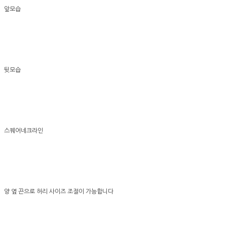
앞모습
뒷모습
스퀘어네크라인
양 옆 끈으로 허리 사이즈 조절이 가능합니다