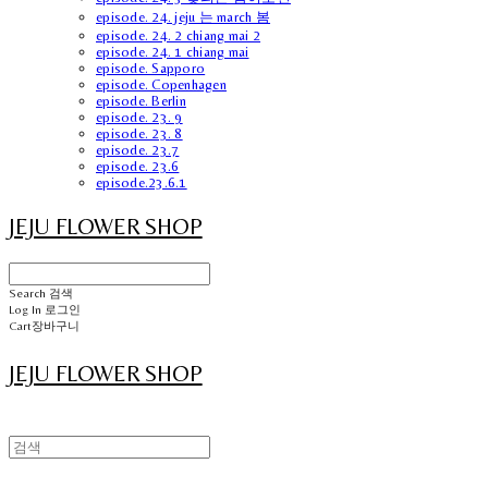
episode. 24. jeju 는 march 봄
episode. 24. 2 chiang mai 2
episode. 24. 1 chiang mai
episode. Sapporo
episode. Copenhagen
episode. Berlin
episode. 23. 9
episode. 23. 8
episode. 23.7
episode. 23.6
episode.23.6.1
JEJU FLOWER SHOP
Search
검색
Log In
로그인
Cart
장바구니
JEJU FLOWER SHOP