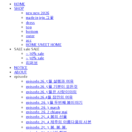
HOME
SHOP
new new 2026
made in jeju 그꽃
dress
top
bottom
outer
acc
HOME SWEET HOME
SALE sale SALE
~ 70% sale
~ 30% sale
리퍼브
NOTICE
ABOUT
episode
episode.26. 5월 설렘과 여유
episode.26. 5월 기분이 모든것
episode.26. 5월은 사랑이야의
episode.26.4월 잠깐의 여유
episode. 26. 3월 두번째 봄이야기
episode. 26. 3 march
episode. 26. 2 chiang mai
episode. 25. 4 봄의 선율
episode. 25. 4 제주의 아름다움의 사본
episode. 25. 3 봄. 봄. 봄.