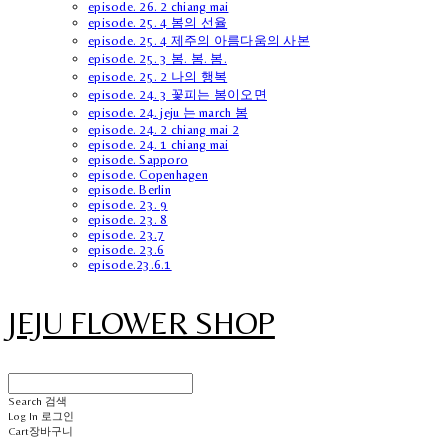
episode. 26. 2 chiang mai
episode. 25. 4 봄의 선율
episode. 25. 4 제주의 아름다움의 사본
episode. 25. 3 봄. 봄. 봄.
episode. 25. 2 나의 행복
episode. 24. 3 꽃피는 봄이오면
episode. 24. jeju 는 march 봄
episode. 24. 2 chiang mai 2
episode. 24. 1 chiang mai
episode. Sapporo
episode. Copenhagen
episode. Berlin
episode. 23. 9
episode. 23. 8
episode. 23.7
episode. 23.6
episode.23.6.1
JEJU FLOWER SHOP
Search
검색
Log In
로그인
Cart
장바구니