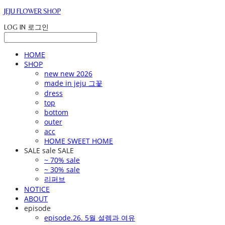
JEJU FLOWER SHOP
LOG IN
로그인
HOME
SHOP
new new 2026
made in jeju 그꽃
dress
top
bottom
outer
acc
HOME SWEET HOME
SALE sale SALE
~ 70% sale
~ 30% sale
리퍼브
NOTICE
ABOUT
episode
episode.26. 5월 설렘과 여유