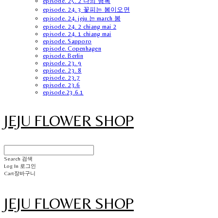
episode. 25. 2 나의 행복
episode. 24. 3 꽃피는 봄이오면
episode. 24. jeju 는 march 봄
episode. 24. 2 chiang mai 2
episode. 24. 1 chiang mai
episode. Sapporo
episode. Copenhagen
episode. Berlin
episode. 23. 9
episode. 23. 8
episode. 23.7
episode. 23.6
episode.23.6.1
JEJU FLOWER SHOP
Search
검색
Log In
로그인
Cart
장바구니
JEJU FLOWER SHOP