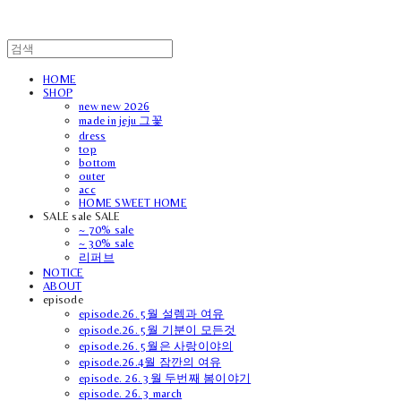
HOME
SHOP
new new 2026
made in jeju 그꽃
dress
top
bottom
outer
acc
HOME SWEET HOME
SALE sale SALE
~ 70% sale
~ 30% sale
리퍼브
NOTICE
ABOUT
episode
episode.26. 5월 설렘과 여유
episode.26. 5월 기분이 모든것
episode.26. 5월은 사랑이야의
episode.26.4월 잠깐의 여유
episode. 26. 3월 두번째 봄이야기
episode. 26. 3 march