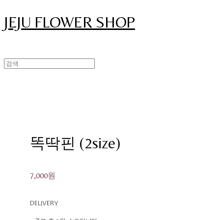
JEJU FLOWER SHOP
똑딱핀 (2size)
7,000원
DELIVERY