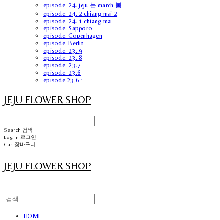
episode. 24. jeju 는 march 봄
episode. 24. 2 chiang mai 2
episode. 24. 1 chiang mai
episode. Sapporo
episode. Copenhagen
episode. Berlin
episode. 23. 9
episode. 23. 8
episode. 23.7
episode. 23.6
episode.23.6.1
JEJU FLOWER SHOP
Search
검색
Log In
로그인
Cart
장바구니
JEJU FLOWER SHOP
HOME