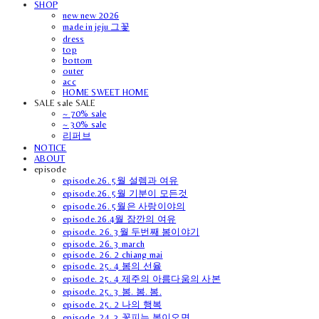
SHOP
new new 2026
made in jeju 그꽃
dress
top
bottom
outer
acc
HOME SWEET HOME
SALE sale SALE
~ 70% sale
~ 30% sale
리퍼브
NOTICE
ABOUT
episode
episode.26. 5월 설렘과 여유
episode.26. 5월 기분이 모든것
episode.26. 5월은 사랑이야의
episode.26.4월 잠깐의 여유
episode. 26. 3월 두번째 봄이야기
episode. 26. 3 march
episode. 26. 2 chiang mai
episode. 25. 4 봄의 선율
episode. 25. 4 제주의 아름다움의 사본
episode. 25. 3 봄. 봄. 봄.
episode. 25. 2 나의 행복
episode. 24. 3 꽃피는 봄이오면