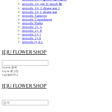
episode. 24. jeju 는 march 봄
episode. 24. 2 chiang mai 2
episode. 24. 1 chiang mai
episode. Sapporo
episode. Copenhagen
episode. Berlin
episode. 23. 9
episode. 23. 8
episode. 23.7
episode. 23.6
episode.23.6.1
JEJU FLOWER SHOP
Search
검색
Log In
로그인
Cart
장바구니
JEJU FLOWER SHOP