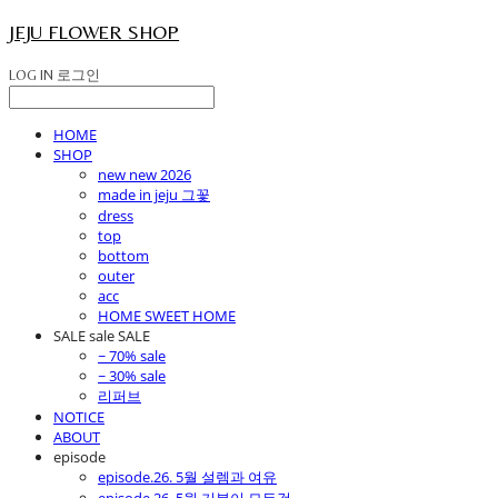
JEJU FLOWER SHOP
LOG IN
로그인
HOME
SHOP
new new 2026
made in jeju 그꽃
dress
top
bottom
outer
acc
HOME SWEET HOME
SALE sale SALE
~ 70% sale
~ 30% sale
리퍼브
NOTICE
ABOUT
episode
episode.26. 5월 설렘과 여유