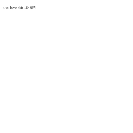
love love skirt 와 함께