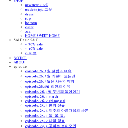
SHOP
new new 2026
made in jeju 그꽃
dress
top
bottom
outer
acc
HOME SWEET HOME
SALE sale SALE
~ 70% sale
~ 30% sale
리퍼브
NOTICE
ABOUT
episode
episode.26. 5월 설렘과 여유
episode.26. 5월 기분이 모든것
episode.26. 5월은 사랑이야의
episode.26.4월 잠깐의 여유
episode. 26. 3월 두번째 봄이야기
episode. 26. 3 march
episode. 26. 2 chiang mai
episode. 25. 4 봄의 선율
episode. 25. 4 제주의 아름다움의 사본
episode. 25. 3 봄. 봄. 봄.
episode. 25. 2 나의 행복
episode. 24. 3 꽃피는 봄이오면