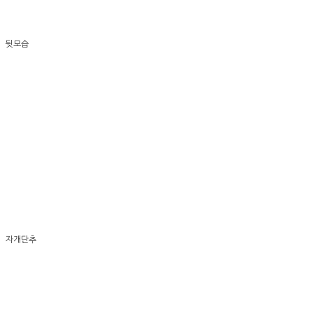
뒷모습
자개단추