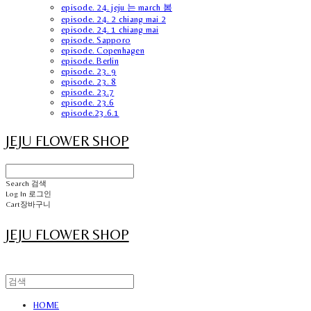
episode. 24. jeju 는 march 봄
episode. 24. 2 chiang mai 2
episode. 24. 1 chiang mai
episode. Sapporo
episode. Copenhagen
episode. Berlin
episode. 23. 9
episode. 23. 8
episode. 23.7
episode. 23.6
episode.23.6.1
JEJU FLOWER SHOP
Search
검색
Log In
로그인
Cart
장바구니
JEJU FLOWER SHOP
HOME