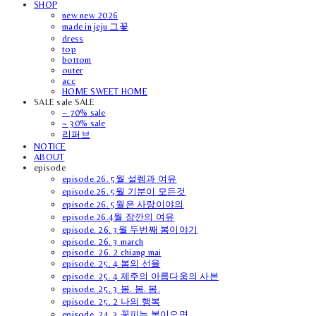
SHOP
new new 2026
made in jeju 그꽃
dress
top
bottom
outer
acc
HOME SWEET HOME
SALE sale SALE
~ 70% sale
~ 30% sale
리퍼브
NOTICE
ABOUT
episode
episode.26. 5월 설렘과 여유
episode.26. 5월 기분이 모든것
episode.26. 5월은 사랑이야의
episode.26.4월 잠깐의 여유
episode. 26. 3월 두번째 봄이야기
episode. 26. 3 march
episode. 26. 2 chiang mai
episode. 25. 4 봄의 선율
episode. 25. 4 제주의 아름다움의 사본
episode. 25. 3 봄. 봄. 봄.
episode. 25. 2 나의 행복
episode. 24. 3 꽃피는 봄이오면