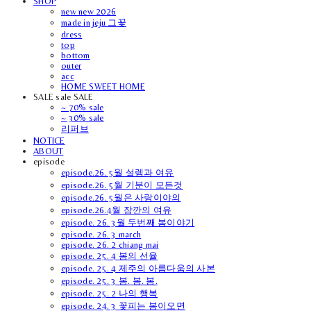
SHOP
new new 2026
made in jeju 그꽃
dress
top
bottom
outer
acc
HOME SWEET HOME
SALE sale SALE
~ 70% sale
~ 30% sale
리퍼브
NOTICE
ABOUT
episode
episode.26. 5월 설렘과 여유
episode.26. 5월 기분이 모든것
episode.26. 5월은 사랑이야의
episode.26.4월 잠깐의 여유
episode. 26. 3월 두번째 봄이야기
episode. 26. 3 march
episode. 26. 2 chiang mai
episode. 25. 4 봄의 선율
episode. 25. 4 제주의 아름다움의 사본
episode. 25. 3 봄. 봄. 봄.
episode. 25. 2 나의 행복
episode. 24. 3 꽃피는 봄이오면