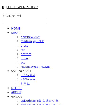
JEJU FLOWER SHOP
LOG IN
로그인
HOME
SHOP
new new 2026
made in jeju 그꽃
dress
top
bottom
outer
acc
HOME SWEET HOME
SALE sale SALE
~ 70% sale
~ 30% sale
리퍼브
NOTICE
ABOUT
episode
episode.26. 5월 설렘과 여유