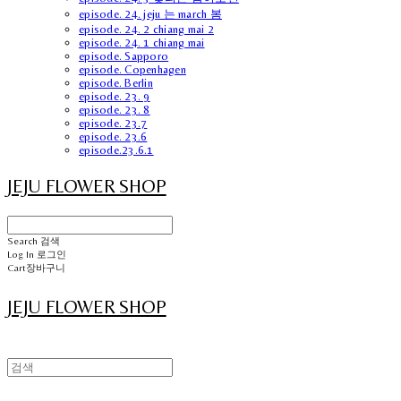
episode. 24. jeju 는 march 봄
episode. 24. 2 chiang mai 2
episode. 24. 1 chiang mai
episode. Sapporo
episode. Copenhagen
episode. Berlin
episode. 23. 9
episode. 23. 8
episode. 23.7
episode. 23.6
episode.23.6.1
JEJU FLOWER SHOP
Search
검색
Log In
로그인
Cart
장바구니
JEJU FLOWER SHOP