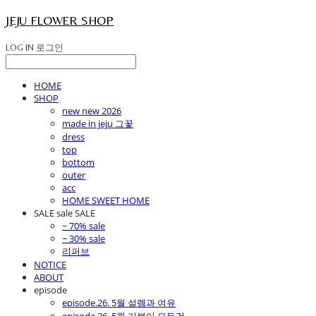
JEJU FLOWER SHOP
LOG IN
로그인
HOME
SHOP
new new 2026
made in jeju 그꽃
dress
top
bottom
outer
acc
HOME SWEET HOME
SALE sale SALE
~ 70% sale
~ 30% sale
리퍼브
NOTICE
ABOUT
episode
episode.26. 5월 설렘과 여유