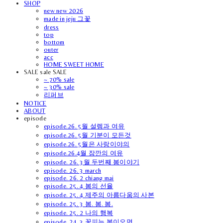
SHOP
new new 2026
made in jeju 그꽃
dress
top
bottom
outer
acc
HOME SWEET HOME
SALE sale SALE
~ 70% sale
~ 30% sale
리퍼브
NOTICE
ABOUT
episode
episode.26. 5월 설렘과 여유
episode.26. 5월 기분이 모든것
episode.26. 5월은 사랑이야의
episode.26.4월 잠깐의 여유
episode. 26. 3월 두번째 봄이야기
episode. 26. 3 march
episode. 26. 2 chiang mai
episode. 25. 4 봄의 선율
episode. 25. 4 제주의 아름다움의 사본
episode. 25. 3 봄. 봄. 봄.
episode. 25. 2 나의 행복
episode. 24. 3 꽃피는 봄이오면