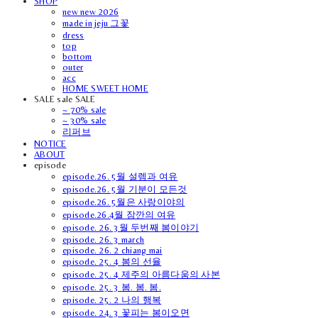
SHOP
new new 2026
made in jeju 그꽃
dress
top
bottom
outer
acc
HOME SWEET HOME
SALE sale SALE
~ 70% sale
~ 30% sale
리퍼브
NOTICE
ABOUT
episode
episode.26. 5월 설렘과 여유
episode.26. 5월 기분이 모든것
episode.26. 5월은 사랑이야의
episode.26.4월 잠깐의 여유
episode. 26. 3월 두번째 봄이야기
episode. 26. 3 march
episode. 26. 2 chiang mai
episode. 25. 4 봄의 선율
episode. 25. 4 제주의 아름다움의 사본
episode. 25. 3 봄. 봄. 봄.
episode. 25. 2 나의 행복
episode. 24. 3 꽃피는 봄이오면