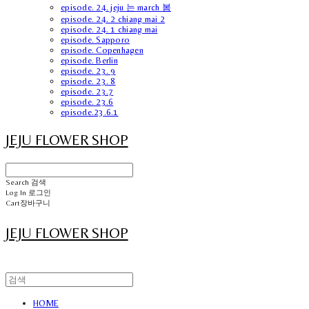
episode. 24. jeju 는 march 봄
episode. 24. 2 chiang mai 2
episode. 24. 1 chiang mai
episode. Sapporo
episode. Copenhagen
episode. Berlin
episode. 23. 9
episode. 23. 8
episode. 23.7
episode. 23.6
episode.23.6.1
JEJU FLOWER SHOP
Search
검색
Log In
로그인
Cart
장바구니
JEJU FLOWER SHOP
HOME