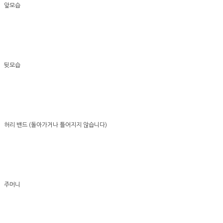
앞모습
뒷모습
허리 밴드 (돌아가거나 틀어지지 않습니다)
주머니