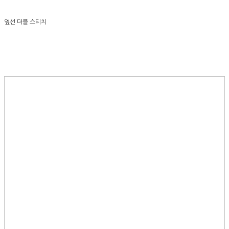
옆선 더블 스티치