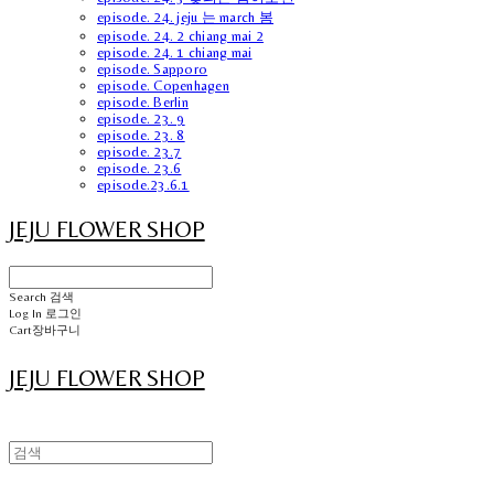
episode. 24. jeju 는 march 봄
episode. 24. 2 chiang mai 2
episode. 24. 1 chiang mai
episode. Sapporo
episode. Copenhagen
episode. Berlin
episode. 23. 9
episode. 23. 8
episode. 23.7
episode. 23.6
episode.23.6.1
JEJU FLOWER SHOP
Search
검색
Log In
로그인
Cart
장바구니
JEJU FLOWER SHOP