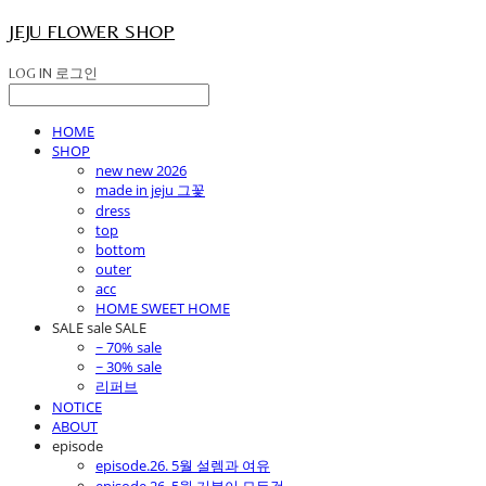
JEJU FLOWER SHOP
LOG IN
로그인
HOME
SHOP
new new 2026
made in jeju 그꽃
dress
top
bottom
outer
acc
HOME SWEET HOME
SALE sale SALE
~ 70% sale
~ 30% sale
리퍼브
NOTICE
ABOUT
episode
episode.26. 5월 설렘과 여유