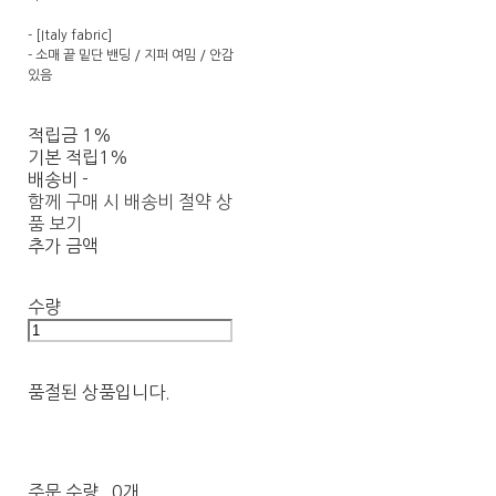
- [Italy fabric]
- 소매 끝 밑단 밴딩 / 지퍼 여밈 / 안감
있음
적립금
1%
기본 적립
1%
배송비
-
함께 구매 시 배송비 절약 상
품 보기
추가 금액
수량
품절된 상품입니다.
주문 수량
0개