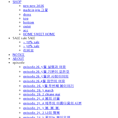
SHOP
new new 2026
made in jeju 그꽃
dress
top
bottom
outer
acc
HOME SWEET HOME
SALE sale SALE
~ 70% sale
~ 30% sale
리퍼브
NOTICE
ABOUT
episode
episode.26. 5월 설렘과 여유
episode.26. 5월 기분이 모든것
episode.26. 5월은 사랑이야의
episode.26.4월 잠깐의 여유
episode. 26. 3월 두번째 봄이야기
episode. 26. 3 march
episode. 26. 2 chiang mai
episode. 25. 4 봄의 선율
episode. 25. 4 제주의 아름다움의 사본
episode. 25. 3 봄. 봄. 봄.
episode. 25. 2 나의 행복
episode. 24. 3 꽃피는 봄이오면