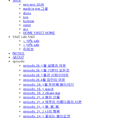
SHOP
new new 2026
made in jeju 그꽃
dress
top
bottom
outer
acc
HOME SWEET HOME
SALE sale SALE
~ 70% sale
~ 30% sale
리퍼브
NOTICE
ABOUT
episode
episode.26. 5월 설렘과 여유
episode.26. 5월 기분이 모든것
episode.26. 5월은 사랑이야의
episode.26.4월 잠깐의 여유
episode. 26. 3월 두번째 봄이야기
episode. 26. 3 march
episode. 26. 2 chiang mai
episode. 25. 4 봄의 선율
episode. 25. 4 제주의 아름다움의 사본
episode. 25. 3 봄. 봄. 봄.
episode. 25. 2 나의 행복
episode. 24. 3 꽃피는 봄이오면