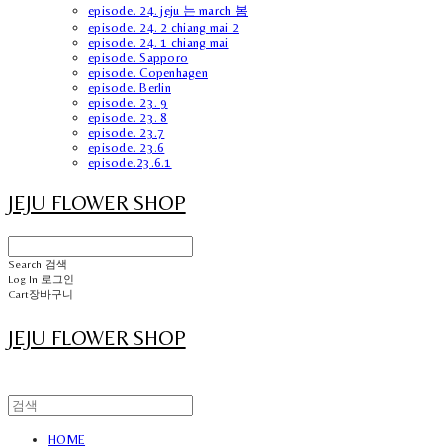
episode. 24. jeju 는 march 봄
episode. 24. 2 chiang mai 2
episode. 24. 1 chiang mai
episode. Sapporo
episode. Copenhagen
episode. Berlin
episode. 23. 9
episode. 23. 8
episode. 23.7
episode. 23.6
episode.23.6.1
JEJU FLOWER SHOP
Search
검색
Log In
로그인
Cart
장바구니
JEJU FLOWER SHOP
HOME