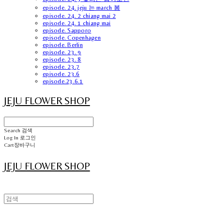
episode. 24. jeju 는 march 봄
episode. 24. 2 chiang mai 2
episode. 24. 1 chiang mai
episode. Sapporo
episode. Copenhagen
episode. Berlin
episode. 23. 9
episode. 23. 8
episode. 23.7
episode. 23.6
episode.23.6.1
JEJU FLOWER SHOP
Search
검색
Log In
로그인
Cart
장바구니
JEJU FLOWER SHOP