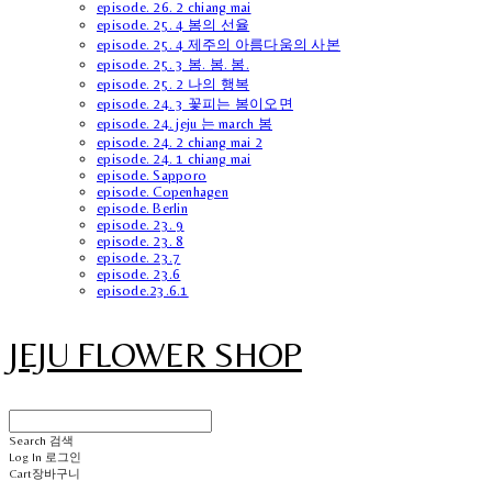
episode. 26. 2 chiang mai
episode. 25. 4 봄의 선율
episode. 25. 4 제주의 아름다움의 사본
episode. 25. 3 봄. 봄. 봄.
episode. 25. 2 나의 행복
episode. 24. 3 꽃피는 봄이오면
episode. 24. jeju 는 march 봄
episode. 24. 2 chiang mai 2
episode. 24. 1 chiang mai
episode. Sapporo
episode. Copenhagen
episode. Berlin
episode. 23. 9
episode. 23. 8
episode. 23.7
episode. 23.6
episode.23.6.1
JEJU FLOWER SHOP
Search
검색
Log In
로그인
Cart
장바구니