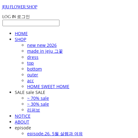
JEJU FLOWER SHOP
LOG IN
로그인
HOME
SHOP
new new 2026
made in jeju 그꽃
dress
top
bottom
outer
acc
HOME SWEET HOME
SALE sale SALE
~ 70% sale
~ 30% sale
리퍼브
NOTICE
ABOUT
episode
episode.26. 5월 설렘과 여유