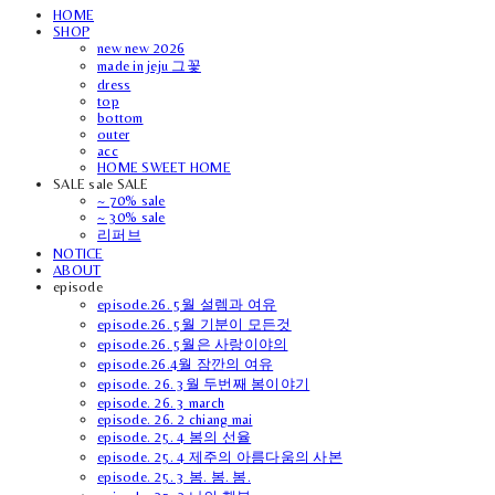
HOME
SHOP
new new 2026
made in jeju 그꽃
dress
top
bottom
outer
acc
HOME SWEET HOME
SALE sale SALE
~ 70% sale
~ 30% sale
리퍼브
NOTICE
ABOUT
episode
episode.26. 5월 설렘과 여유
episode.26. 5월 기분이 모든것
episode.26. 5월은 사랑이야의
episode.26.4월 잠깐의 여유
episode. 26. 3월 두번째 봄이야기
episode. 26. 3 march
episode. 26. 2 chiang mai
episode. 25. 4 봄의 선율
episode. 25. 4 제주의 아름다움의 사본
episode. 25. 3 봄. 봄. 봄.