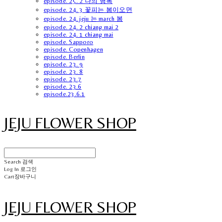
episode. 25. 2 나의 행복
episode. 24. 3 꽃피는 봄이오면
episode. 24. jeju 는 march 봄
episode. 24. 2 chiang mai 2
episode. 24. 1 chiang mai
episode. Sapporo
episode. Copenhagen
episode. Berlin
episode. 23. 9
episode. 23. 8
episode. 23.7
episode. 23.6
episode.23.6.1
JEJU FLOWER SHOP
Search
검색
Log In
로그인
Cart
장바구니
JEJU FLOWER SHOP