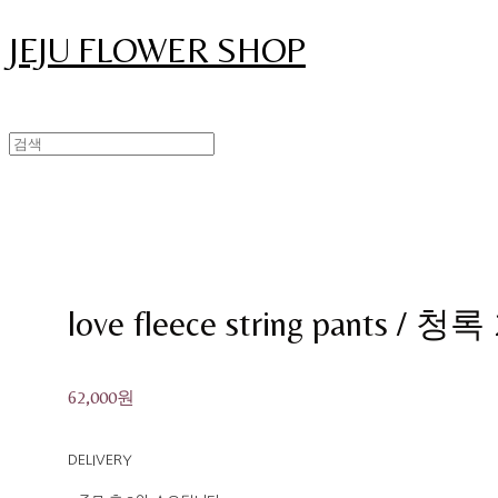
JEJU FLOWER SHOP
love fleece string pants / 청
62,000원
DELIVERY