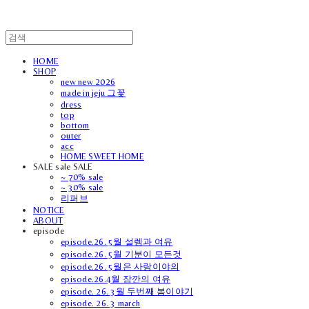
HOME
SHOP
new new 2026
made in jeju 그꽃
dress
top
bottom
outer
acc
HOME SWEET HOME
SALE sale SALE
~ 70% sale
~ 30% sale
리퍼브
NOTICE
ABOUT
episode
episode.26. 5월 설렘과 여유
episode.26. 5월 기분이 모든것
episode.26. 5월은 사랑이야의
episode.26.4월 잠깐의 여유
episode. 26. 3월 두번째 봄이야기
episode. 26. 3 march